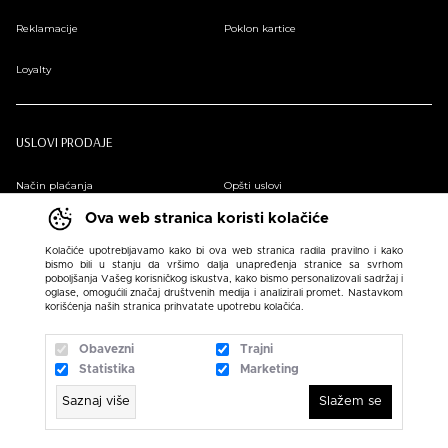
Reklamacije
Poklon kartice
Loyalty
USLOVI PRODAJE
Način plaćanja
Opšti uslovi
Ova web stranica koristi kolačiće
Plaćanje na rate
Pravilnik o zaštiti podataka o ličnosti
Kolačiće upotrebljavamo kako bi ova web stranica radila pravilno i kako
bismo bili u stanju da vršimo dalja unapređenja stranice sa svrhom
Sindikalna prodaja
poboljšanja Vašeg korisničkog iskustva, kako bismo personalizovali sadržaj i
oglase, omogućili značaj društvenih medija i analizirali promet. Nastavkom
korišćenja naših stranica prihvatate upotrebu kolačića.
Obavezni
Trajni
Statistika
Marketing
Saznaj više
Slažem se
N SPORT 2026 created by
Enetel Solutions