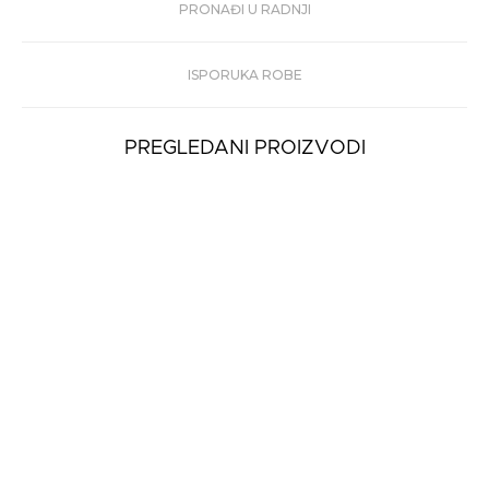
PRONAĐI U RADNJI
ISPORUKA ROBE
PREGLEDANI PROIZVODI
Ženske Farmerke
Staff Beatrice Wmn
Pant
5.399 rsd