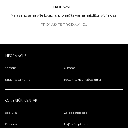
PRODAVNICE
Nalazimo se na više lokacija, pronađite vama najbližu. Vidimo se!
PRONAĐITE PRODAVNICU
INFORMACIJE
Kontakt
O nama
Saradnja sa nama
Postanite deo našeg tima
KORISNIČKI CENTAR
Isporuka
Žalbe i sugestije
Zamene
Najčešća pitanja