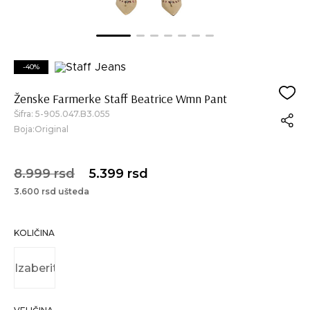
-40%
Ženske Farmerke Staff Beatrice Wmn Pant
Šifra:
5-905.047.B3.055
Boja:Original
8.999 rsd
5.399 rsd
3.600 rsd ušteda
KOLIČINA