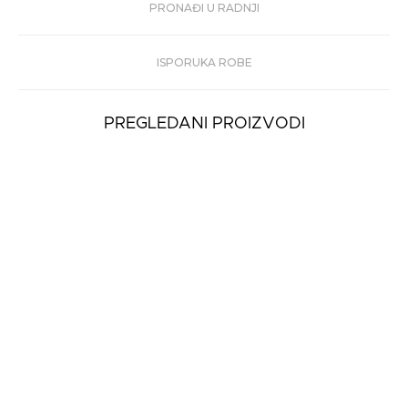
PRONAĐI U RADNJI
ISPORUKA ROBE
PREGLEDANI PROIZVODI
Muške Bermude
Staff Paolo Man Pant
4.549 rsd