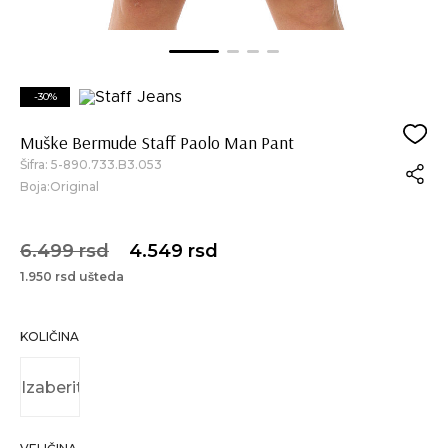
-30%
Muške Bermude Staff Paolo Man Pant
Šifra:
5-890.733.B3.053
Boja:Original
6.499 rsd
4.549 rsd
1.950 rsd ušteda
KOLIČINA