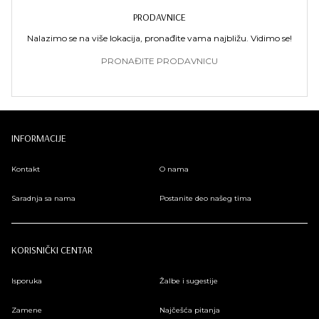
PRODAVNICE
Nalazimo se na više lokacija, pronađite vama najbližu. Vidimo se!
PRONAĐITE PRODAVNICU
INFORMACIJE
Kontakt
O nama
Saradnja sa nama
Postanite deo našeg tima
KORISNIČKI CENTAR
Isporuka
Žalbe i sugestije
Zamene
Najčešća pitanja