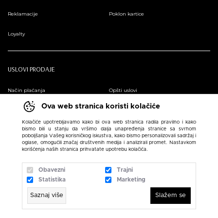
Reklamacije
Poklon kartice
Loyalty
USLOVI PRODAJE
Način plaćanja
Opšti uslovi
Ova web stranica koristi kolačiće
Plaćanje na rate
Pravilnik o zaštiti podataka o ličnosti
Kolačiće upotrebljavamo kako bi ova web stranica radila pravilno i kako
bismo bili u stanju da vršimo dalja unapređenja stranice sa svrhom
Sindikalna prodaja
poboljšanja Vašeg korisničkog iskustva, kako bismo personalizovali sadržaj i
oglase, omogućili značaj društvenih medija i analizirali promet. Nastavkom
korišćenja naših stranica prihvatate upotrebu kolačića.
Obavezni
Trajni
Statistika
Marketing
Saznaj više
Slažem se
N SPORT 2026 created by
Enetel Solutions