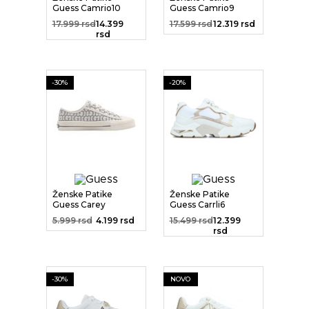
Guess Camrio10
Guess Camrio9
17.999 rsd
14.399
17.599 rsd
12.319 rsd
rsd
-30%
-20%
Ženske Patike
Ženske Patike
Guess Carey
Guess Carrli6
5.999 rsd
4.199 rsd
15.499 rsd
12.399
rsd
-30%
NOVO