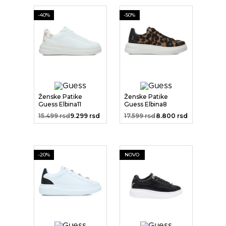
-40%
-50%
Ženske Patike
Ženske Patike
Guess Elbina11
Guess Elbina8
15.499 rsd
9.299 rsd
17.599 rsd
8.800 rsd
-20%
NOVO