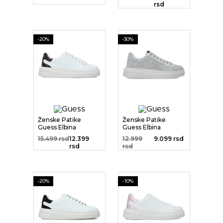
rsd
-20%
-30%
Ženske Patike
Ženske Patike
Guess Elbina
Guess Elbina
15.499 rsd
12.399
12.999
9.099 rsd
rsd
rsd
-20%
-10%