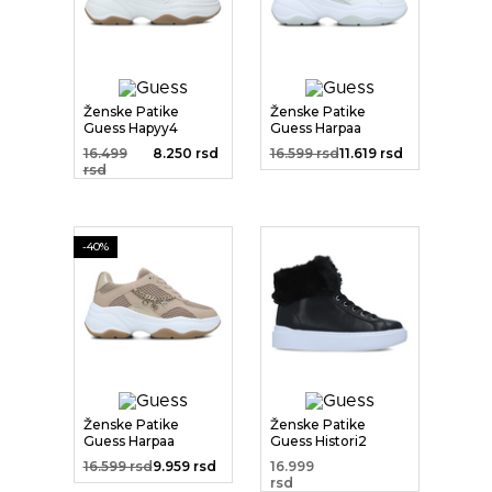
Ženske Patike
Ženske Patike
Guess Hapyy4
Guess Harpaa
16.499
8.250 rsd
16.599 rsd
11.619 rsd
rsd
-40%
Ženske Patike
Ženske Patike
Guess Harpaa
Guess Histori2
Active Lady
16.599 rsd
9.959 rsd
16.999
rsd