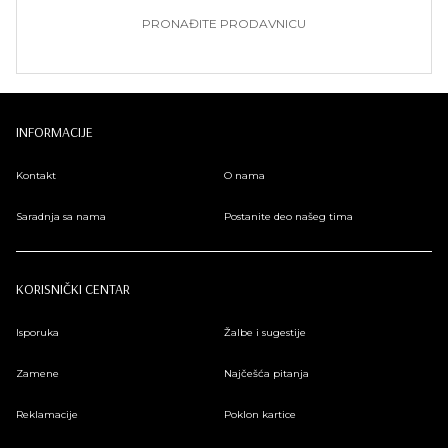
PRONAĐITE PRODAVNICU
INFORMACIJE
Kontakt
O nama
Saradnja sa nama
Postanite deo našeg tima
KORISNIČKI CENTAR
Isporuka
Žalbe i sugestije
Zamene
Najčešća pitanja
Reklamacije
Poklon kartice