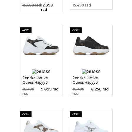
15.499 rsd
12.399
15.499 rsd
rsd
-40%
-50%
Ženske Patike
Ženske Patike
Guess Hapyy3
Guess Hapyy3
16.499
9.899 rsd
16.499
8.250 rsd
rsd
rsd
-50%
-30%