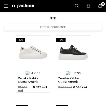
0
ŽENE
FILTERI / SORTIRANJE
-30%
-10%
Ženske Patike
Ženske Patike
Guess Ameria
Guess Ameria
12.499
8.749 rsd
9.499 rsd
8.549 rsd
rsd