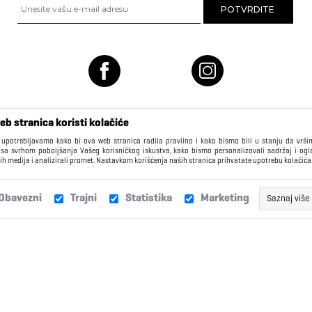
eb stranica koristi kolačiće
 upotrebljavamo kako bi ova web stranica radila pravilno i kako bismo bili u stanju da vrš
 sa svrhom poboljšanja Vašeg korisničkog iskustva, kako bismo personalizovali sadržaj i ogl
ih medija i analizirali promet. Nastavkom korišćenja naših stranica prihvatate upotrebu kolačića
KORISNIČKI CENTAR
Obavezni
Trajni
Statistika
Marketing
Saznaj više
Isporuka
Žalbe i sugestije
Ovi kolačići obično imaju datum isteka daleko u budućnosti i kao ta
Vašem pretraživaču, dok ne isteknu, ili dok ih ručno ne izbrišete. K
Zamene
Najčešća pitanja
kolačiće za funkcionalnosti kao što su “Ostanite prijavljeni”,
olakšava pristup kao registrovanom korisniku. Takođe, koristimo t
kako bismo bolje razumeli navike korisnika, da možemo da p
Reklamacije
Poklon kartice
stranicu prema Vašim navikama. Ova informacija je anonimn
individualne podatke korisnika.