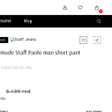
0
Outlet
Blog
VO
mude Staff Paolo man short pant
a: 5-890.050.BL.055
6.499 rsd
eda
IČINU
KOLIČINA