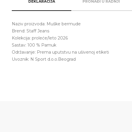
DEKLARACIJA
PRONAĐI U RADNJI
Naziv proizvoda: Muške bermude
Brend: Staff Jeans
Kolekcija: proleće/leto 2026
Sastav: 100 % Pamuk
Održavanje: Prema uputstvu na ušivenoj etiketi
Uvoznik: N Sport d.o.o.Beograd