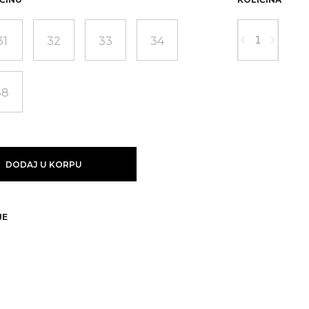
31
32
33
34
38
DODAJ U KORPU
JE