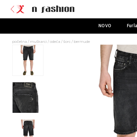
NOVO
Furl
početna
/
muškarci
/
odeća
/
šorc
/
bermude