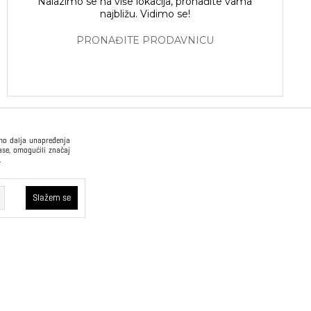
Nalazimo se na više lokacija, pronađite vama
najbližu. Vidimo se!
PRONAĐITE PRODAVNICU
imo dalja unapređenja
ase, omogućili značaj
.
USLOVI PRODAJE
Slažem se
Način plaćanja
Opšti uslovi
kvi će ostati u
oristimo trajne
Plaćanje na rate
Pravilnik o zaštiti
 što korisniku
podataka o ličnosti
rajne kolačiće
oboljšamo web
Sindikalna prodaja
a – ne vidimo