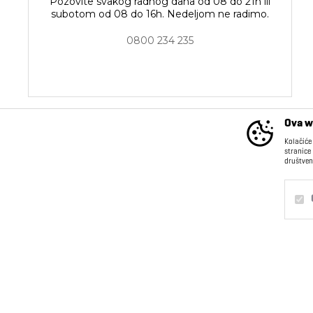
Pozovite svakog radnog dana od 08 do 21h ili
subotom od 08 do 16h. Nedeljom ne radimo.
0800 234 235
Ova w
Kolačiće
stranice
društven
INFORMACIJE
Kontakt
O nama
Obavezni
Trajni
Saradnja sa nama
Postanite deo našeg
Statistika
tima
Marketing