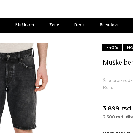
a
Muškarci
Žene
Deca
Brendovi
-40%
NO
Muške ber
Šifra proizvod
Boja:
3.899 rsd
2.600 rsd ušt
IZABERITE VEL