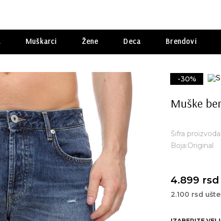
a
Muškarci
Žene
Deca
Brendovi
-30%
Muške ber
Šifra proizvoda
Boja:Original
4.899 rsd
2.100 rsd ušt
IZABERITE VEL