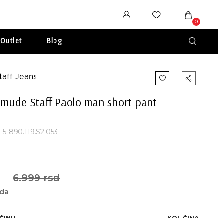
0
Outlet
Blog
mude Staff Paolo man short pant
: 5-890.119.S2.053
6.999 rsd
eda
IČINU
KOLIČINA