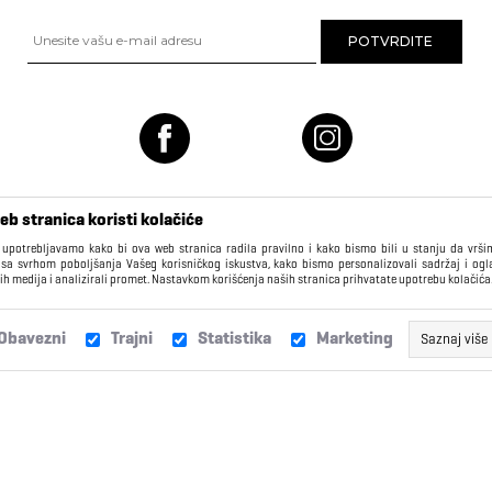
eb stranica koristi kolačiće
 upotrebljavamo kako bi ova web stranica radila pravilno i kako bismo bili u stanju da vrš
 sa svrhom poboljšanja Vašeg korisničkog iskustva, kako bismo personalizovali sadržaj i ogl
ih medija i analizirali promet. Nastavkom korišćenja naših stranica prihvatate upotrebu kolačića
KORISNIČKI CENTAR
Obavezni
Trajni
Statistika
Marketing
Saznaj više
Isporuka
Žalbe i sugestije
Ovi kolačići obično imaju datum isteka daleko u budućnosti i kao ta
Vašem pretraživaču, dok ne isteknu, ili dok ih ručno ne izbrišete. K
Zamene
Najčešća pitanja
kolačiće za funkcionalnosti kao što su “Ostanite prijavljeni”,
olakšava pristup kao registrovanom korisniku. Takođe, koristimo t
kako bismo bolje razumeli navike korisnika, da možemo da p
Reklamacije
Poklon kartice
stranicu prema Vašim navikama. Ova informacija je anonimn