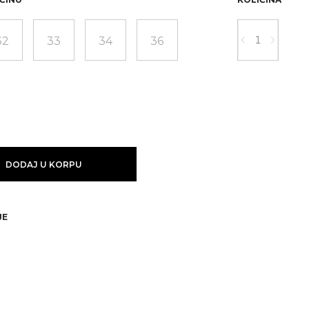
32
33
34
36
DODAJ U KORPU
JE