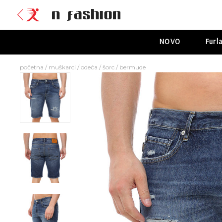
NOVO
Furl
početna
/
muškarci
/
odeća
/
šorc
/
bermude