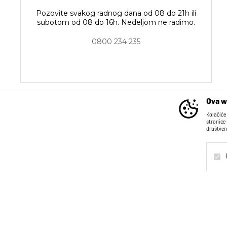
Pozovite svakog radnog dana od 08 do 21h ili
subotom od 08 do 16h. Nedeljom ne radimo.
0800 234 235
Ova w
Kolačiće
stranice
društven
INFORMACIJE
Kontakt
O nama
Obavezni
Trajni
Saradnja sa nama
Postanite deo našeg
Statistika
tima
Marketing