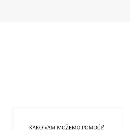
4.899 rsd
KAKO VAM MOŽEMO POMOĆI?