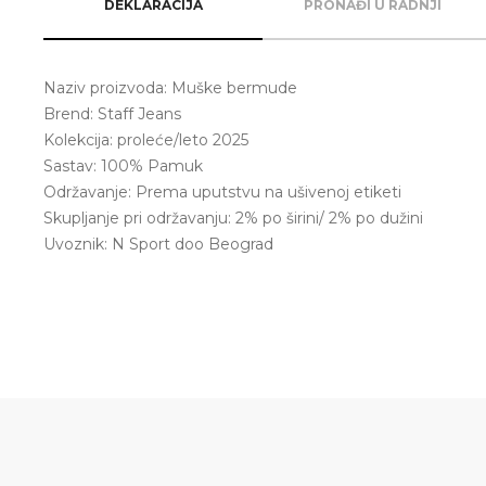
DEKLARACIJA
PRONAĐI U RADNJI
Naziv proizvoda: Muške bermude
Brend: Staff Jeans
Kolekcija: proleće/leto 2025
Sastav: 100% Pamuk
Održavanje: Prema uputstvu na ušivenoj etiketi
Skupljanje pri održavanju: 2% po širini/ 2% po dužini
Uvoznik: N Sport doo Beograd