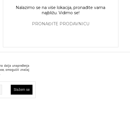
Nalazimo se na više lokacija, pronađite vama
najbližu. Vidimo se!
PRONAĐITE PRODAVNICU
imo dalja unapređenja
ase, omogućili značaj
.
USLOVI PRODAJE
Slažem se
Način plaćanja
Opšti uslovi
kvi će ostati u
oristimo trajne
Plaćanje na rate
Pravilnik o zaštiti
 što korisniku
podataka o ličnosti
rajne kolačiće
oboljšamo web
Sindikalna prodaja
a – ne vidimo