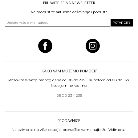
PRIJAVITE SE NA NEWSLETTER
Ne propustite aktuelna dešavanja i popuste
KAKO VAM MOŽEMO POMOĆI?
Pozovite svakog radnog dana od 08 do 21h ili subotom od 08 do 16h.
Nedeljom ne radimo.
0800 234 235
PRODAVNICE
Nalazimo se na više lokacija, pronađite vama najbližu. Vidimo se!