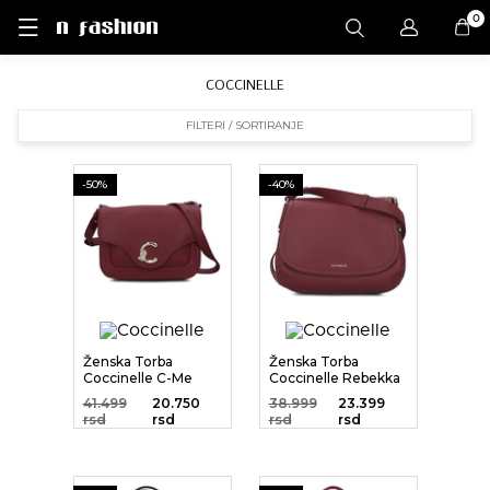
0
COCCINELLE
FILTERI / SORTIRANJE
-50%
-40%
Ženska Torba
Ženska Torba
Coccinelle C-Me
Coccinelle Rebekka
41.499
20.750
38.999
23.399
rsd
rsd
rsd
rsd