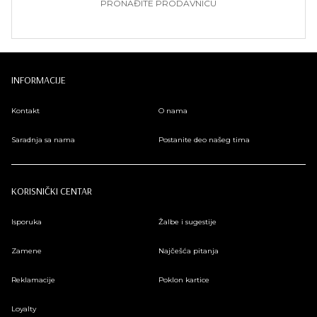
PRONAĐITE PRODAVNICU
INFORMACIJE
Kontakt
O nama
Saradnja sa nama
Postanite deo našeg tima
KORISNIČKI CENTAR
Isporuka
Žalbe i sugestije
Zamene
Najčešća pitanja
Reklamacije
Poklon kartice
Loyalty