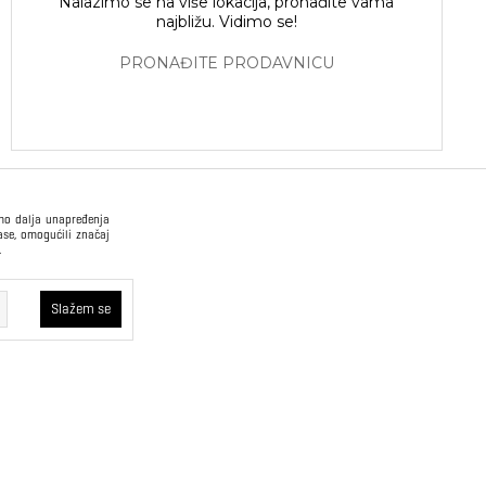
Nalazimo se na više lokacija, pronađite vama
najbližu. Vidimo se!
PRONAĐITE PRODAVNICU
imo dalja unapređenja
ase, omogućili značaj
.
USLOVI PRODAJE
Slažem se
Način plaćanja
Opšti uslovi
kvi će ostati u
oristimo trajne
Plaćanje na rate
Pravilnik o zaštiti
 što korisniku
podataka o ličnosti
rajne kolačiće
oboljšamo web
Sindikalna prodaja
a – ne vidimo