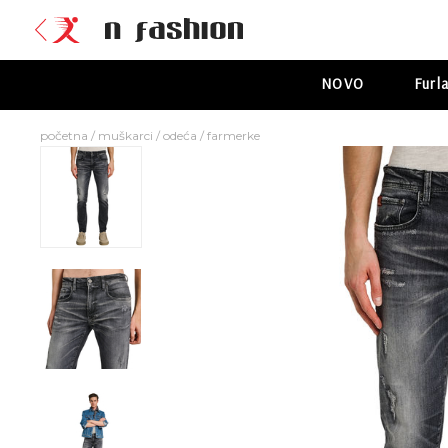
NOVO
Furl
početna
/
muškarci
/
odeća
/
farmerke