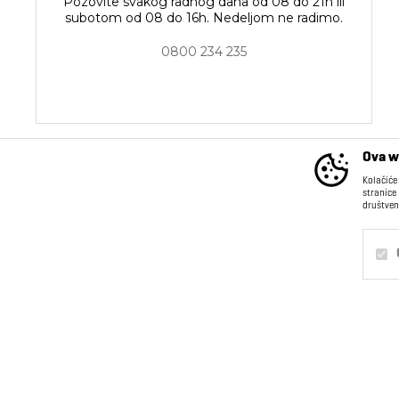
Pozovite svakog radnog dana od 08 do 21h ili
subotom od 08 do 16h. Nedeljom ne radimo.
0800 234 235
Ova w
Kolačiće
stranice
društven
INFORMACIJE
Kontakt
O nama
Obavezni
Trajni
Saradnja sa nama
Postanite deo našeg
Statistika
tima
Marketing