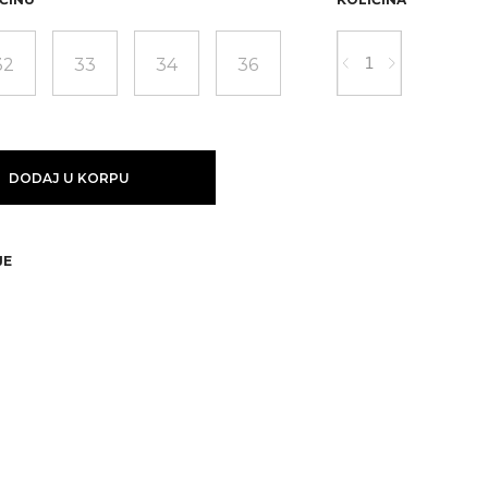
32
33
34
36
DODAJ U KORPU
JE