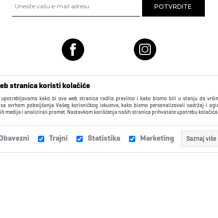
eb stranica koristi kolačiće
 upotrebljavamo kako bi ova web stranica radila pravilno i kako bismo bili u stanju da vrš
 sa svrhom poboljšanja Vašeg korisničkog iskustva, kako bismo personalizovali sadržaj i ogl
ih medija i analizirali promet. Nastavkom korišćenja naših stranica prihvatate upotrebu kolačića
KORISNIČKI CENTAR
Obavezni
Trajni
Statistika
Marketing
Saznaj više
Isporuka
Žalbe i sugestije
Ovi kolačići obično imaju datum isteka daleko u budućnosti i kao ta
Vašem pretraživaču, dok ne isteknu, ili dok ih ručno ne izbrišete. K
Zamene
Najčešća pitanja
kolačiće za funkcionalnosti kao što su “Ostanite prijavljeni”,
olakšava pristup kao registrovanom korisniku. Takođe, koristimo t
kako bismo bolje razumeli navike korisnika, da možemo da p
Reklamacije
Poklon kartice
stranicu prema Vašim navikama. Ova informacija je anonimn
individualne podatke korisnika.