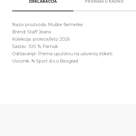
DEKLARACIJA
PRONAĐI U RADNJI
Naziv proizvoda: Muške farmerke
Brend: Staff Jeans
Kolekcija: proleće/leto 2026
Sastav: 100 % Pamuk
Održavanje: Prema uputstvu na ušivenoj etiketi
Uvoznik: N Sport d.o.o.Beograd