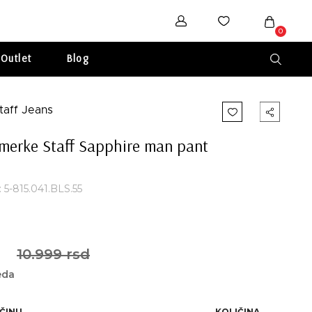
0
Outlet
Blog
merke Staff Sapphire man pant
: 5-815.041.BLS.55
10.999 rsd
eda
IČINU
KOLIČINA