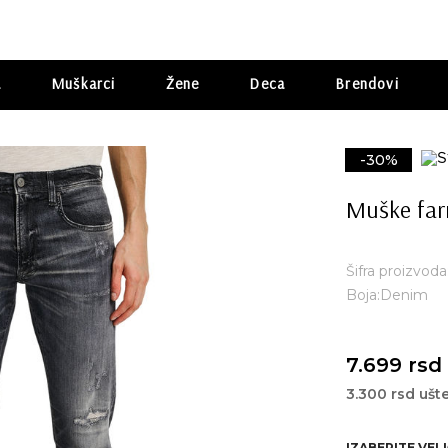
a
Muškarci
Žene
Deca
Brendovi
-30%
Muške far
Šifra proizvoda
Boja:Denim
7.699 rsd
3.300 rsd ušt
IZABERITE VEL