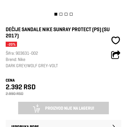
DEČIJE SANDALE NIKE SUNRAY PROTECT (PS) (SU
2017)
-20%
Šifra:
903631-002
Brend:
Nike
DARK GREY/WOLF GREY-VOLT
CENA
2.392 RSD
2.990 RSD
PROIZVOD NIJE NA LAGERU!
ISPORUKA ROBE