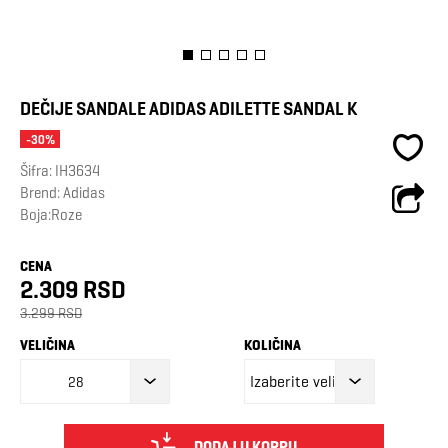
DEČIJE SANDALE ADIDAS ADILETTE SANDAL K
-30%
Šifra:
IH3634
Brend:
Adidas
Boja:Roze
CENA
2.309 RSD
3.299 RSD
VELIČINA
KOLIČINA
28
DODAJ U KORPU