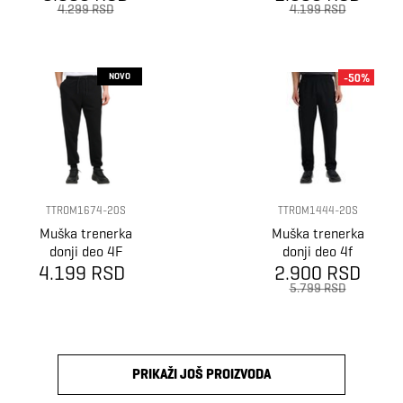
m1140
m1385
4.299 RSD
4.199 RSD
NOVO
-50%
TTROM1674-20S
TTROM1444-20S
Muška trenerka
Muška trenerka
donji deo 4F
donji deo 4f
4.199 RSD
Trousers cas
2.900 RSD
Trousers cas
m1674
m1444
5.799 RSD
PRIKAŽI JOŠ PROIZVODA