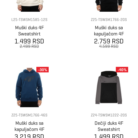
L25-TSWSM1585-12S
Z25-TSWSM1766-20S
Muški duks 4F
Muški duks sa
Sweatshirt
kapuljačom 4F
1.499 RSD
2.759 RSD
Sweatshirt
m1766
2.499 RSD
4.599 RSD
-30%
-40%
Z25-TSWSM1766-46S
Z24-TSWSM1222-20S
Muški duks sa
Dečiji duks 4F
kapuljačom 4F
Sweatshirt
3.219 RSD
Sweatshirt
1.499 RSD