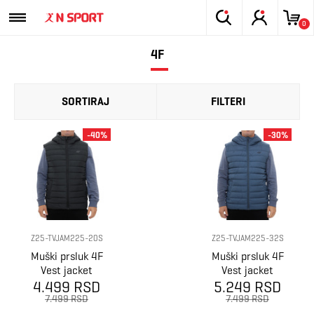
0
4F
SORTIRAJ
FILTERI
-40%
-30%
Z25-TVJAM225-20S
Z25-TVJAM225-32S
Muški prsluk 4F
Muški prsluk 4F
Vest jacket
Vest jacket
4.499 RSD
m225
5.249 RSD
m225
7.499 RSD
7.499 RSD