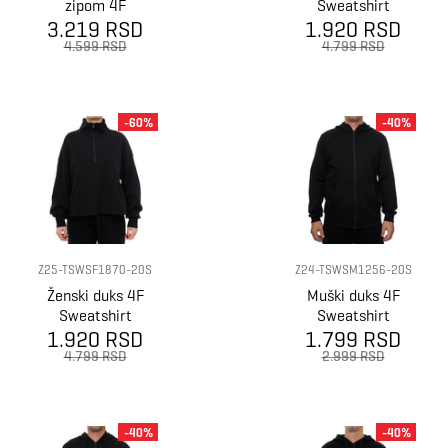
zipom 4F
Sweatshirt
3.219 RSD
Sweatshirt
1.920 RSD
f1870
m1463
4.599 RSD
4.799 RSD
-60%
-40%
Z25-TSWSF1870-20S
Z24-TSWSM1256-20S
Ženski duks 4F
Muški duks 4F
Sweatshirt
Sweatshirt
1.920 RSD
f1870
1.799 RSD
4.799 RSD
2.999 RSD
-40%
-40%