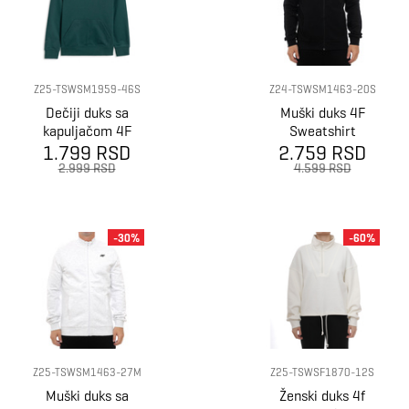
Z25-TSWSM1959-46S
Z24-TSWSM1463-20S
Dečiji duks sa
Muški duks 4F
kapuljačom 4F
Sweatshirt
1.799 RSD
Sweatshirt
2.759 RSD
m1959
2.999 RSD
4.599 RSD
-30%
-60%
Z25-TSWSM1463-27M
Z25-TSWSF1870-12S
Muški duks sa
Ženski duks 4f