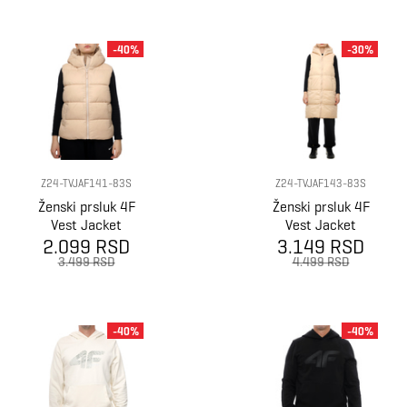
-40%
-30%
Z24-TVJAF141-83S
Z24-TVJAF143-83S
Ženski prsluk 4F
Ženski prsluk 4F
Vest Jacket
Vest Jacket
2.099 RSD
3.149 RSD
3.499 RSD
4.499 RSD
-40%
-40%