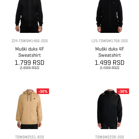
Z24-TSWSM1466-20S
L25-TSWSM1768-20S
Muški duks 4F
Muški duks 4F
Sweatshirt
Sweatshirt
1.799 RSD
1.499 RSD
2.999 RSD
2.499 RSD
-30%
-30%
TSWSM2551-83S
TSWSM2239-20S