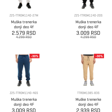
Z25-TTROM1140-27M
Z25-TTROM1140-20S
Muška trenerka
Muška trenerka
donji deo 4f
donji deo 4F
2.579 RSD
Trousers cas
3.009 RSD
Trousers cas
m1140
m1140
4.299 RSD
4.299 RSD
-30%
-30%
Z25-TTROM1140-46S
TTROM1385-83S
Muška trenerka
Muške trenerke
donji deo 4F
donji deo 4F
3.009 RSD
Trousers cas
2.939 RSD
Trousers cas