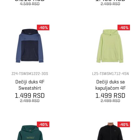
m1766
4.599 RSD
2.499 RSD
-40%
-40%
Z24-TSWSM1222-30S
L25-TSWSM1712-45N
Dečiji duks 4F
Dečiji duks sa
Sweatshirt
kapuljačom 4F
1.499 RSD
1.499 RSD
Sweatshirt
2.499 RSD
2.499 RSD
-40%
-40%