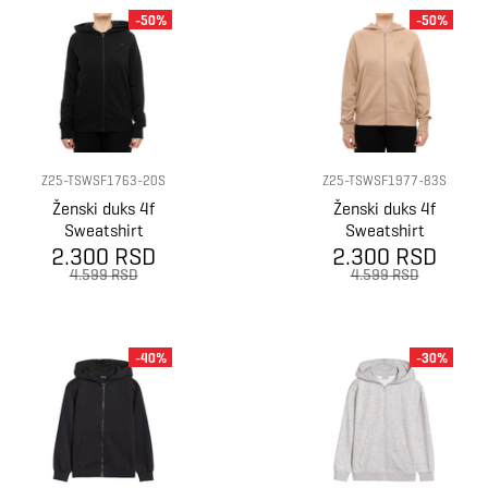
-50%
-50%
Z25-TSWSF1763-20S
Z25-TSWSF1977-83S
Ženski duks 4f
Ženski duks 4f
Sweatshirt
Sweatshirt
2.300 RSD
f1763
2.300 RSD
f1977
4.599 RSD
4.599 RSD
-40%
-30%