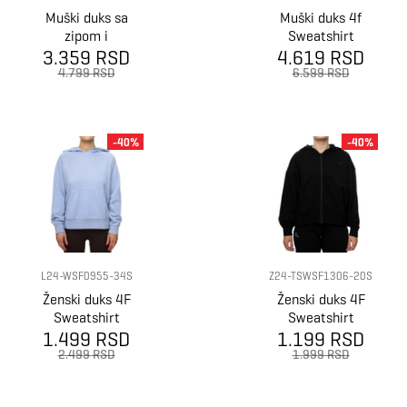
Muški duks sa
Muški duks 4f
zipom i
Sweatshirt
kapuljačom 4F
3.359 RSD
4.619 RSD
m2239
Sweatshirt
4.799 RSD
6.599 RSD
m2551
-40%
-40%
L24-WSF0955-34S
Z24-TSWSF1306-20S
Ženski duks 4F
Ženski duks 4F
Sweatshirt
Sweatshirt
1.499 RSD
1.199 RSD
2.499 RSD
1.999 RSD