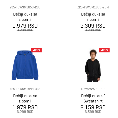
Z25-TSWSM1859-20S
Z25-TSWSM1859-25M
Dečiji duks sa
Dečiji duks sa
zipom i
zipom i
1.979 RSD
kapuljačom
2.309 RSD
kapuljačom
Sweatshirt
Sweatshirt
3.299 RSD
3.299 RSD
m1859
m1859
-40%
-40%
Z25-TSWSM1944-36S
TSWSM2523-20S
Dečiji duks sa
Dečiji duks 4f
zipom i
Sweatshirt
1.979 RSD
kapuljačom
2.159 RSD
m2523
Sweatshirt
3.299 RSD
3.599 RSD
m1944