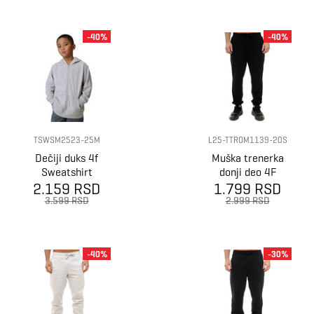
-40%
-40%
TSWSM2523-25M
L25-TTROM1139-20S
Dečiji duks 4f
Muška trenerka
Sweatshirt
donji deo 4F
2.159 RSD
m2523
1.799 RSD
Trousers
3.599 RSD
2.999 RSD
-40%
-30%