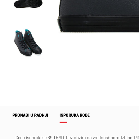
PRONAĐI U RADNJI
ISPORUKA ROBE
Cena isporuke je 399 RSD, bez obzira na vrednost porudžbine, PD