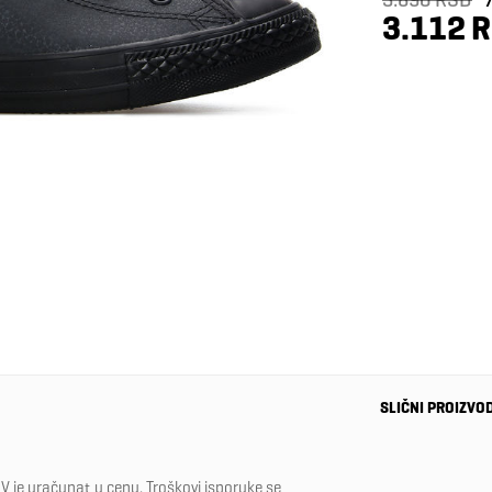
3.112 
SLIČNI PROIZVO
-40%
V je uračunat u cenu. Troškovi isporuke se