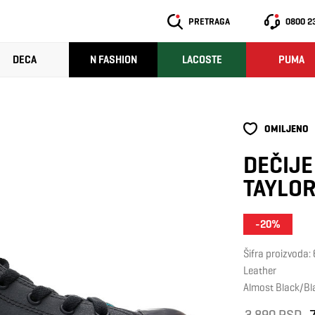
PRETRAGA
0800 2
DECA
N FASHION
LACOSTE
PUMA
OMILJENO
DEČIJE
TAYLOR
-20%
Šifra proizvoda
Leather
Almost Black/Bl
3.890 RSD