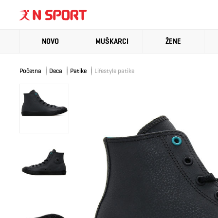
NOVO
MUŠKARCI
ŽENE
Početna
Deca
Patike
Lifestyle patike