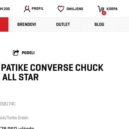
PROFIL
34 235
OMILJENO
KORPA
0
BRENDOVI
OUTLET
BLOG
PODELI
 PATIKE CONVERSE CHUCK
 ALL STAR
: 658174C
ack/Turbo Green
778 RSD uštede