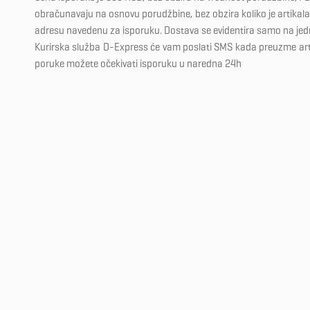
obračunavaju na osnovu porudžbine, bez obzira koliko je artikala 
adresu navedenu za isporuku. Dostava se evidentira samo na je
Kurirska služba D-Express će vam poslati SMS kada preuzme ar
poruke možete očekivati isporuku u naredna 24h