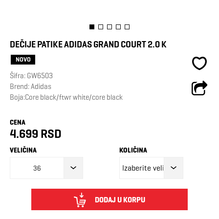
DEČIJE PATIKE ADIDAS GRAND COURT 2.0 K
NOVO
Šifra:
GW6503
Brend:
Adidas
Boja:Core black/ftwr white/core black
CENA
4.699 RSD
VELIČINA
KOLIČINA
36
DODAJ U KORPU