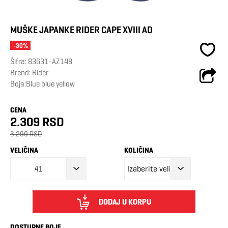
MUŠKE JAPANKE RIDER CAPE XVIII AD
-30%
Šifra:
83631-AZ148
Brend:
Rider
Boja:Blue blue yellow
CENA
2.309 RSD
3.299 RSD
VELIČINA
KOLIČINA
41
DODAJ U KORPU
DOSTUPNE BOJE