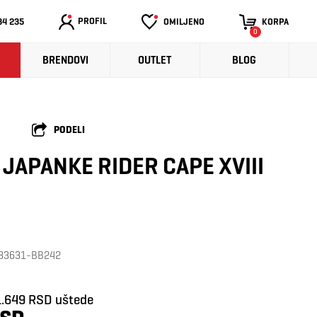
PROFIL
34 235
OMILJENO
KORPA
0
BRENDOVI
OUTLET
BLOG
PODELI
JAPANKE RIDER CAPE XVIII
: 83631-BB242
1.649 RSD uštede