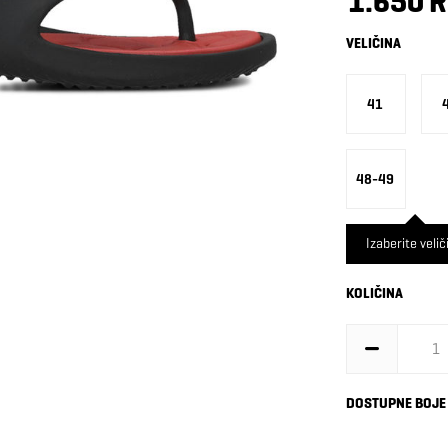
1.650 
VELIČINA
41
48-49
Izaberite velič
KOLIČINA
DOSTUPNE BOJE