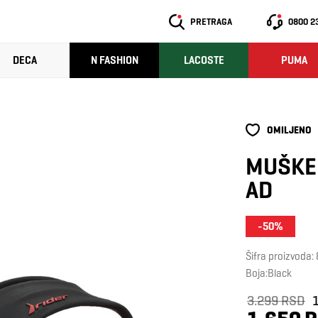
PRETRAGA
0800 2
DECA
N FASHION
LACOSTE
PUMA
OMILJENO
MUŠKE 
AD
-50%
Šifra proizvoda
Boja:Black
3.299 RSD