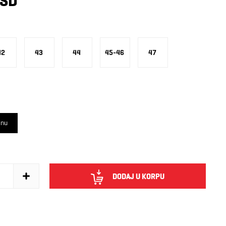
RSD
42
43
44
45-46
47
inu
DODAJ U KORPU