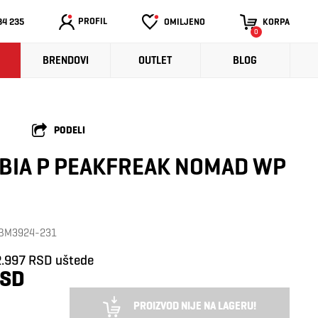
PROFIL
34 235
OMILJENO
KORPA
0
BRENDOVI
OUTLET
BLOG
PODELI
BIA P PEAKFREAK NOMAD WP
: BM3924-231
2.997 RSD uštede
RSD
PROIZVOD NIJE NA LAGERU!