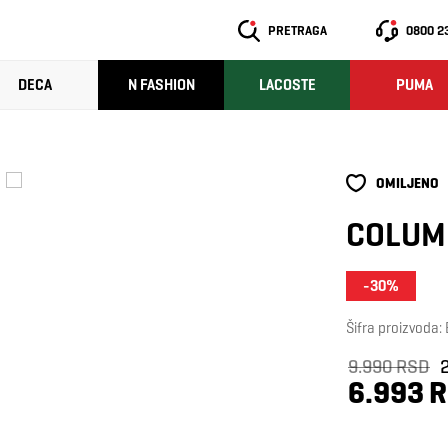
PRETRAGA
0800 2
DECA
N FASHION
LACOSTE
PUMA
OMILJENO
COLUM
-30%
Šifra proizvoda
9.990 RSD
6.993 