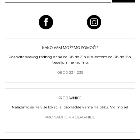
KAKO VAM MOŽEMO POMOĆI?
Pozovite svakog radnog dana od 08 do 21h ili subotom od 08 do 16h.
Nedeljom ne radimo.
0800 234 235
PRODAVNICE
Nalazimo se na više lokacija, pronađite vama najbližu. Vidimo se!
PRONAĐITE PRODAVNICU