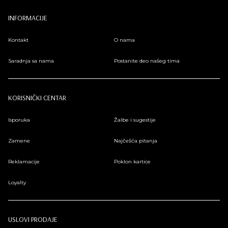
INFORMACIJE
Kontakt
O nama
Saradnja sa nama
Postanite deo našeg tima
KORISNIČKI CENTAR
Isporuka
Žalbe i sugestije
Zamene
Najčešća pitanja
Reklamacije
Poklon kartice
Loyalty
USLOVI PRODAJE