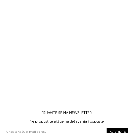
Muška Jakna Kway
Jarno Twill
Marmotta
42.999
rsd
PRIJAVITE SE NA NEWSLETTER
Ne propustite aktuelna dešavanja i popuste