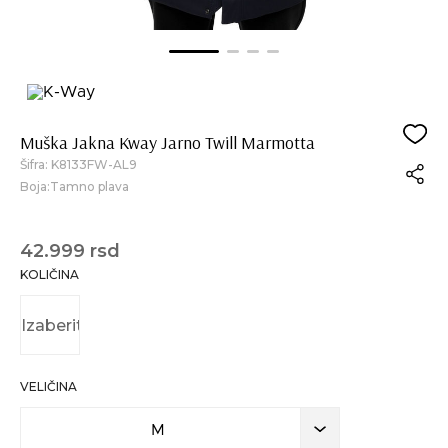
Muška Jakna Kway Jarno Twill Marmotta
Šifra:
K8133FW-AL9
Boja:Tamno plava
42.999 rsd
KOLIČINA
VELIČINA
M