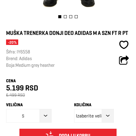
MUŠKA TRENERKA DONJI DEO ADIDAS M A SZN FT R PT
-20%
Šifra:
IY6558
Brend:
Adidas
Boja:Medium grey heather
CENA
5.199 RSD
6.499 RSD
VELIČINA
KOLIČINA
S
DODAJ U KORPU