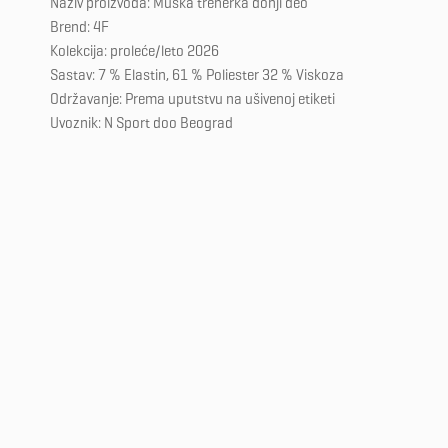
Naziv proizvoda: Muška trenerka donji deo
Brend: 4F
Kolekcija: proleće/leto 2026
Sastav: 7 % Elastin, 61 % Poliester 32 % Viskoza
Održavanje: Prema uputstvu na ušivenoj etiketi
Uvoznik: N Sport doo Beograd