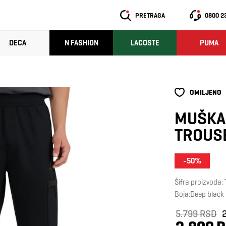
PRETRAGA
0800 2
DECA
N FASHION
LACOSTE
PUMA
OMILJENO
MUŠKA 
TROUS
-50%
Šifra proizvod
Boja:Deep black
5.799 RSD