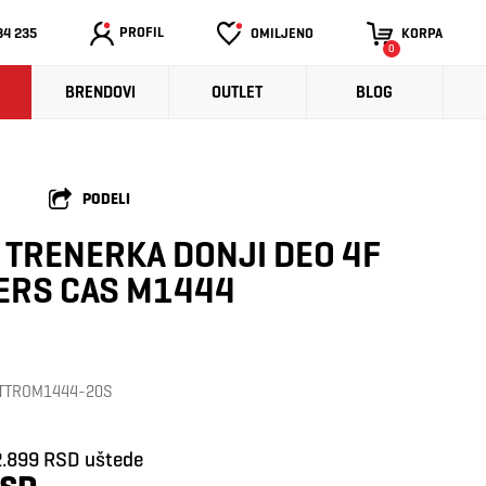
PROFIL
34 235
OMILJENO
KORPA
0
BRENDOVI
OUTLET
BLOG
PODELI
TRENERKA DONJI DEO 4F
ERS CAS M1444
a: TTROM1444-20S
2.899 RSD uštede