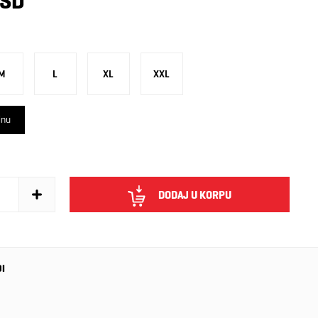
RSD
M
L
XL
XXL
inu
DODAJ U KORPU
DI