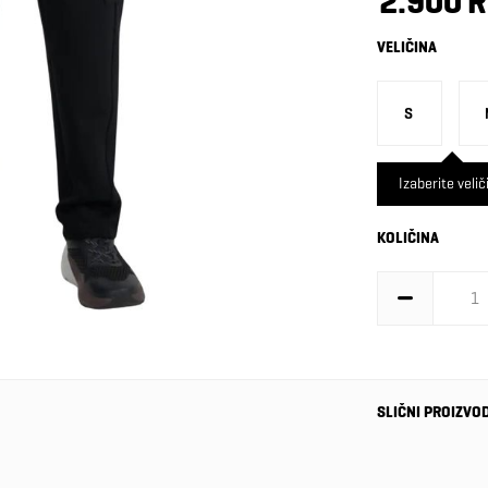
2.900 
VELIČINA
S
Izaberite velič
KOLIČINA
SLIČNI PROIZVO
-20%