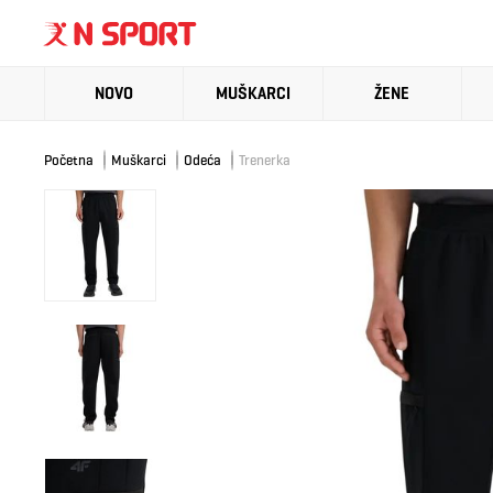
NOVO
MUŠKARCI
ŽENE
Početna
Muškarci
Odeća
Trenerka