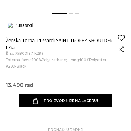
Ženska Torba Trussardi SAINT TROPEZ SHOULDER
BAG
Šifra:
75B00197-K299
External fabric:100%Polyurethane; Lining:100%Polyester
K299-Black
13.490 rsd
PROIZVOD NIJE NA LAGERU!
PRONAĐI U RADNJI