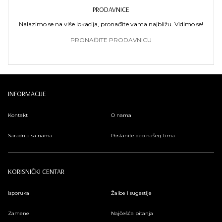
PRODAVNICE
Nalazimo se na više lokacija, pronađite vama najbližu. Vidimo se!
PRONAĐITE PRODAVNICU
INFORMACIJE
Kontakt
O nama
Saradnja sa nama
Postanite deo našeg tima
KORISNIČKI CENTAR
Isporuka
Žalbe i sugestije
Zamene
Najčešća pitanja