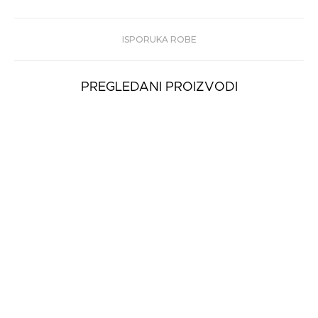
ISPORUKA ROBE
PREGLEDANI PROIZVODI
Ženska Torba
Trussardi SAINT
TROPEZ SHOU...
13.490
rsd