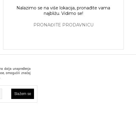
Nalazimo se na više lokacija, pronađite vama
najbližu. Vidimo se!
PRONAĐITE PRODAVNICU
imo dalja unapređenja
ase, omogućili značaj
.
USLOVI PRODAJE
Slažem se
Način plaćanja
Opšti uslovi
kvi će ostati u
oristimo trajne
Plaćanje na rate
Pravilnik o zaštiti
 što korisniku
podataka o ličnosti
rajne kolačiće
oboljšamo web
Sindikalna prodaja
a – ne vidimo