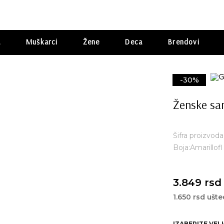
a
Muškarci
Žene
Deca
Brendovi
-30%
Ženske sa
Šifra proizvod
Boja:Amarillofl
3.849 rsd
1.650 rsd ušt
IZABERITE VEL