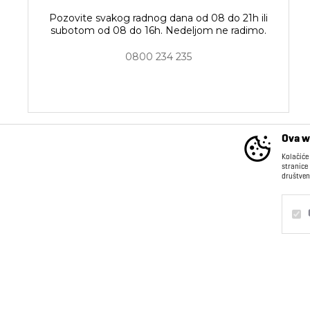
Pozovite svakog radnog dana od 08 do 21h ili
subotom od 08 do 16h. Nedeljom ne radimo.
0800 234 235
Ova w
Kolačiće
stranice
društven
INFORMACIJE
Kontakt
O nama
Obavezni
Trajni
Saradnja sa nama
Postanite deo našeg
Statistika
tima
Marketing