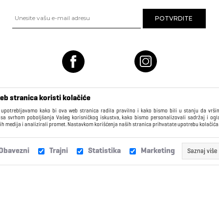
eb stranica koristi kolačiće
 upotrebljavamo kako bi ova web stranica radila pravilno i kako bismo bili u stanju da vrš
 sa svrhom poboljšanja Vašeg korisničkog iskustva, kako bismo personalizovali sadržaj i ogl
ih medija i analizirali promet. Nastavkom korišćenja naših stranica prihvatate upotrebu kolačića
KORISNIČKI CENTAR
Obavezni
Trajni
Statistika
Marketing
Saznaj više
Isporuka
Žalbe i sugestije
Ovi kolačići obično imaju datum isteka daleko u budućnosti i kao ta
Vašem pretraživaču, dok ne isteknu, ili dok ih ručno ne izbrišete. K
Zamene
Najčešća pitanja
kolačiće za funkcionalnosti kao što su “Ostanite prijavljeni”,
olakšava pristup kao registrovanom korisniku. Takođe, koristimo t
kako bismo bolje razumeli navike korisnika, da možemo da p
Reklamacije
Poklon kartice
stranicu prema Vašim navikama. Ova informacija je anonimn