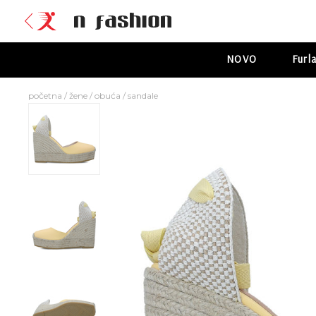
NOVO
Furl
početna
/
žene
/
obuća
/
sandale