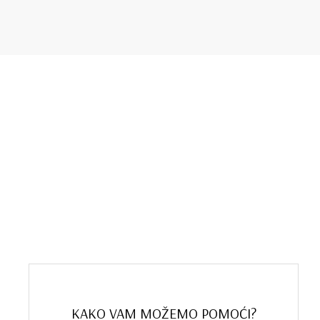
3.849 rsd
KAKO VAM MOŽEMO POMOĆI?