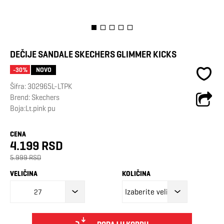
DEČIJE SANDALE SKECHERS GLIMMER KICKS
NOVO
-30%
Šifra:
302965L-LTPK
Brend:
Skechers
Boja:Lt.pink pu
CENA
4.199 RSD
5.999 RSD
VELIČINA
KOLIČINA
27