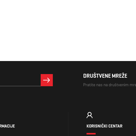
DRUŠTVENE MREŽE
Pratite nas na društvenim m
RMACIJE
KORISNIČKI CENTAR