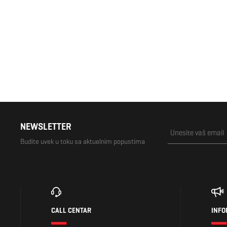
1.150 RSD
2.299 RSD
NEWSLETTER
Budite uvek u toku sa aktuelnim popustima
CALL CENTAR
INFO