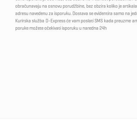
obračunavaju na osnovu porudžbine, bez obzira koliko je artikala 
adresu navedenu za isporuku. Dostava se evidentira samo na je
Kurirska služba D-Express će vam poslati SMS kada preuzme ar
poruke možete očekivati isporuku u naredna 24h