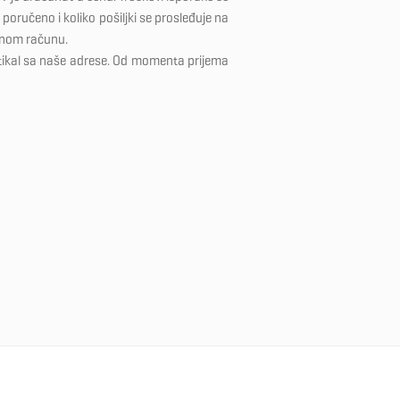
poručeno i koliko pošiljki se prosleđuje na
dnom računu.
tikal sa naše adrese. Od momenta prijema