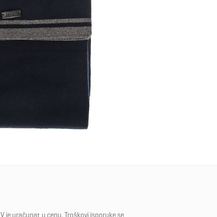
V je uračunat u cenu. Troškovi isporuke se