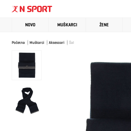
NOVO
MUŠKARCI
ŽENE
Početna
Muškarci
Aksesoari
Šal