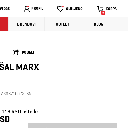
PROFIL
34 235
OMILJENO
KORPA
0
BRENDOVI
OUTLET
BLOG
PODELI
 ŠAL MARX
a: PASOS710075-BN
1.149 RSD uštede
RSD