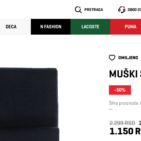
PRETRAGA
0800 2
DECA
N FASHION
LACOSTE
PUMA
OMILJENO
MUŠKI
-50%
Šifra proizvod
""
2.299 RSD
1.150 