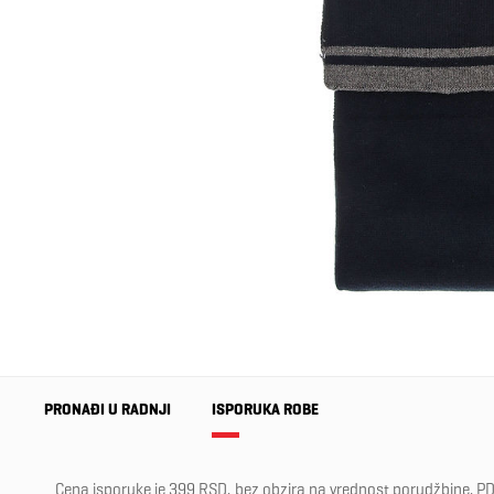
PRONAĐI U RADNJI
ISPORUKA ROBE
Cena isporuke je 399 RSD, bez obzira na vrednost porudžbine, PD