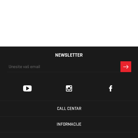
Hardcase
3.999 RSD
lugage 55cm
scratch
resistant
NEWSLETTER
CALL CENTAR
INFORMACIJE