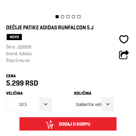
DEČIJE PATIKE ADIDAS RUNFALCON 5 J
NOVO
Šifra:
JQ8668
Brend:
Adidas
Boja:Grey six
CENA
5.299 RSD
VELIČINA
KOLIČINA
10.5
DODAJ U KORPU