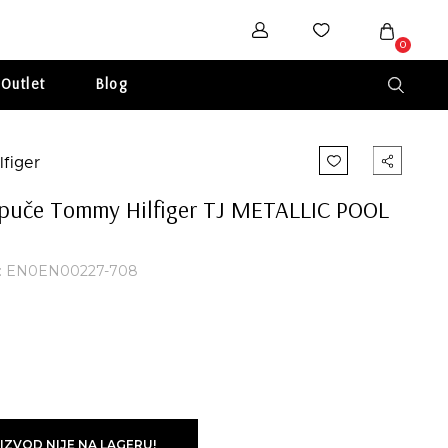
0
Outlet
Blog
puče Tommy Hilfiger TJ METALLIC POOL
da: EN0EN00227-708
IZVOD NIJE NA LAGERU!