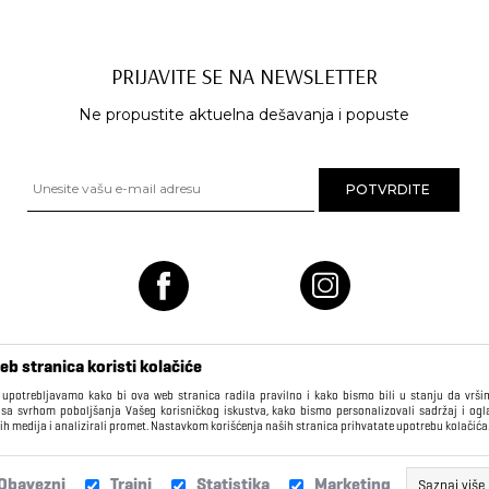
PRIJAVITE SE NA NEWSLETTER
Ne propustite aktuelna dešavanja i popuste
eb stranica koristi kolačiće
 upotrebljavamo kako bi ova web stranica radila pravilno i kako bismo bili u stanju da vrš
 sa svrhom poboljšanja Vašeg korisničkog iskustva, kako bismo personalizovali sadržaj i ogl
ih medija i analizirali promet. Nastavkom korišćenja naših stranica prihvatate upotrebu kolačića
KORISNIČKI CENTAR
Obavezni
Trajni
Statistika
Marketing
Saznaj više