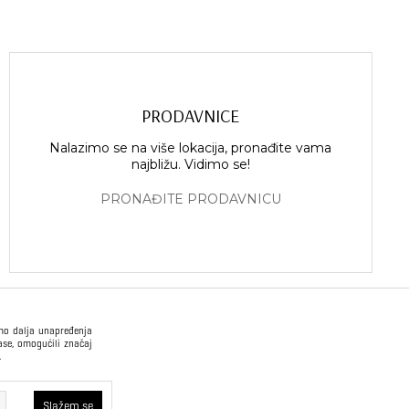
PRODAVNICE
Nalazimo se na više lokacija, pronađite vama
najbližu. Vidimo se!
PRONAĐITE PRODAVNICU
imo dalja unapređenja
ase, omogućili značaj
.
USLOVI PRODAJE
Slažem se