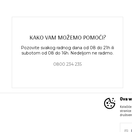
KAKO VAM MOŽEMO POMOĆI?
Pozovite svakog radnog dana od 08 do 21h ili
subotom od 08 do 16h. Nedeljom ne radimo.
0800 234 235
Ova w
Kolačiće
stranice
društven
INFORMACIJE