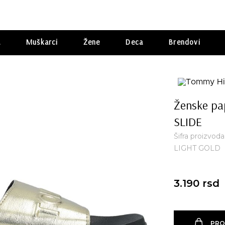
a
Muškarci
Žene
Deca
Brendovi
Ženske pa
SLIDE
Šifra proizvo
LIGHT GOLD
3.190 rsd
PRO