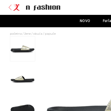
NOVO
Furl
početna
/
žene
/
obuća
/
papuče