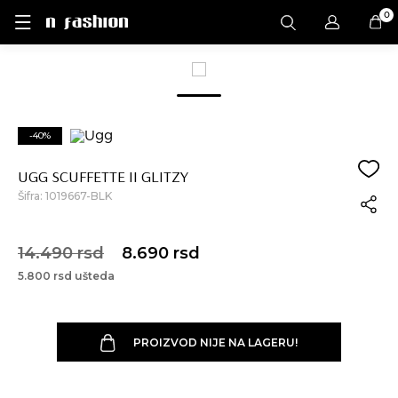
0
-40%
UGG SCUFFETTE II GLITZY
Šifra:
1019667-BLK
14.490 rsd
8.690 rsd
5.800 rsd ušteda
PROIZVOD NIJE NA LAGERU!