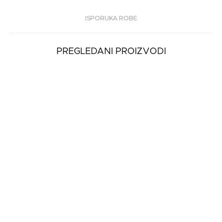
ISPORUKA ROBE
PREGLEDANI PROIZVODI
UGG SCUFFETTE II
GLITZY
8.690 rsd