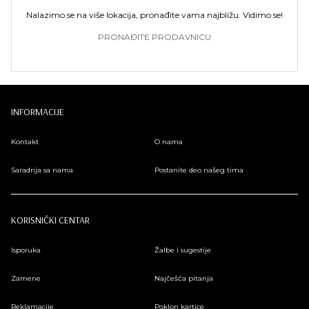
Nalazimo se na više lokacija, pronađite vama najbližu. Vidimo se!
PRONAĐITE PRODAVNICU
INFORMACIJE
Kontakt
O nama
Saradnja sa nama
Postanite deo našeg tima
KORISNIČKI CENTAR
Isporuka
Žalbe i sugestije
Zamene
Najčešća pitanja
Reklamacije
Poklon kartice