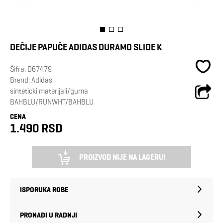
DEČIJE PAPUČE ADIDAS DURAMO SLIDE K
Šifra:
D67479
Brend:
Adidas
sinteticki materijali/guma
BAHBLU/RUNWHT/BAHBLU
CENA
1.490 RSD
PROIZVOD NIJE NA LAGERU!
ISPORUKA ROBE
PRONAĐI U RADNJI