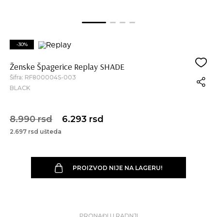
-30%
Ženske Špagerice Replay SHADE
Šifra:
RF800004S-003
BLACK
8.990 rsd
6.293 rsd
2.697 rsd ušteda
PROIZVOD NIJE NA LAGERU!
PRONAĐI U RADNJI