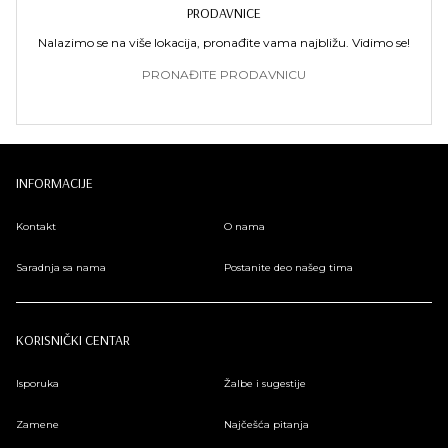
PRODAVNICE
Nalazimo se na više lokacija, pronađite vama najbližu. Vidimo se!
PRONAĐITE PRODAVNICU
INFORMACIJE
Kontakt
O nama
Saradnja sa nama
Postanite deo našeg tima
KORISNIČKI CENTAR
Isporuka
Žalbe i sugestije
Zamene
Najčešća pitanja