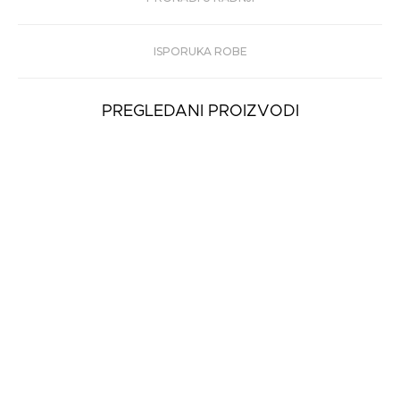
ISPORUKA ROBE
PREGLEDANI PROIZVODI
-30%
Ženske Špagerice
Replay SHADE
8.990 rsd
6.293 rsd