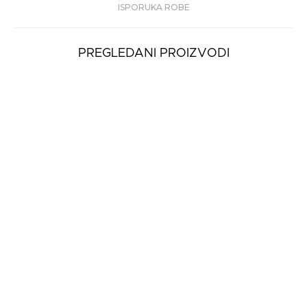
ISPORUKA ROBE
PREGLEDANI PROIZVODI
Ženska Torba Guess
TALAN CROSSBODY
TOP Z...
10.990
rsd