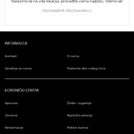
Nalazimo se na više lokacija, pronađite vama najbližu. Vidimo se!
PRONAĐITE PRODAVNICU
INFORMACIJE
Kontakt
O nama
Saradnja sa nama
Postanite deo našeg tima
KORISNIČKI CENTAR
Isporuka
Žalbe i sugestije
Zamene
Najčešća pitanja
Reklamacije
Poklon kartice