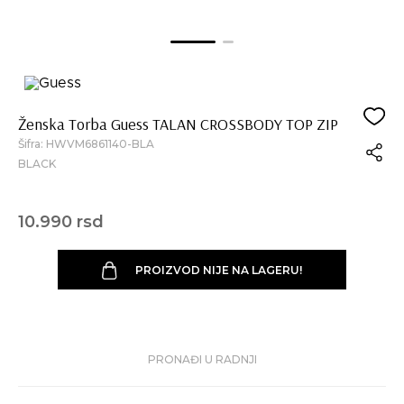
Ženska Torba Guess TALAN CROSSBODY TOP ZIP
Šifra:
HWVM6861140-BLA
BLACK
10.990 rsd
PROIZVOD NIJE NA LAGERU!
PRONAĐI U RADNJI