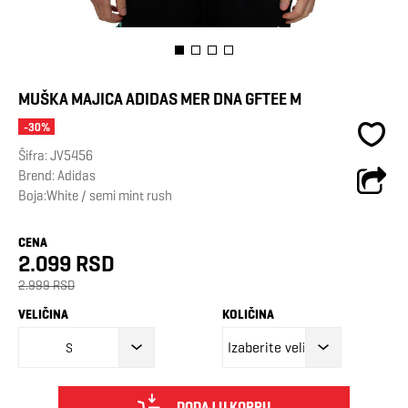
MUŠKA MAJICA ADIDAS MER DNA GFTEE M
-30%
Šifra:
JV5456
Brend:
Adidas
Boja:White / semi mint rush
CENA
2.099 RSD
2.999 RSD
VELIČINA
KOLIČINA
S
DODAJ U KORPU