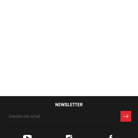
Muška majica
4F
1.119 RSD
NEWSLETTER