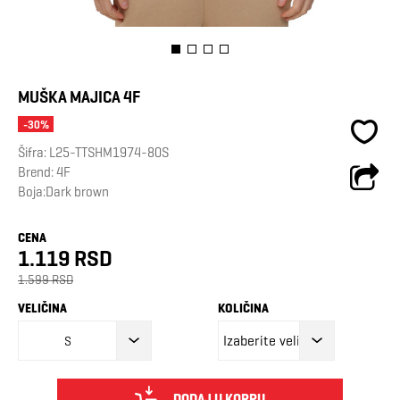
MUŠKA MAJICA 4F
-30%
Šifra:
L25-TTSHM1974-80S
Brend:
4F
Boja:Dark brown
CENA
1.119 RSD
1.599 RSD
VELIČINA
KOLIČINA
S
DODAJ U KORPU