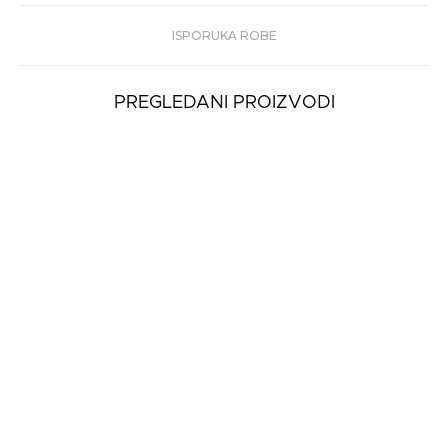
ISPORUKA ROBE
PREGLEDANI PROIZVODI
-20%
Ženske Patike
TRUSSARDI
RUNNING LEATHER
18.990
15.192 rsd
rsd