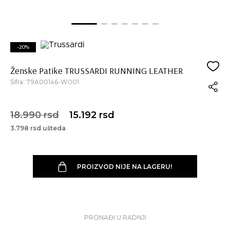
-20%
Ženske Patike TRUSSARDI RUNNING LEATHER
Šifra:
79A00146-W001
18.990 rsd
15.192 rsd
3.798 rsd ušteda
PROIZVOD NIJE NA LAGERU!
PRONAĐI U RADNJI