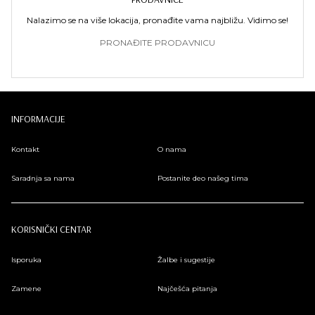
Nalazimo se na više lokacija, pronađite vama najbližu. Vidimo se!
PRONAĐITE PRODAVNICU
INFORMACIJE
Kontakt
O nama
Saradnja sa nama
Postanite deo našeg tima
KORISNIČKI CENTAR
Isporuka
Žalbe i sugestije
Zamene
Najčešća pitanja