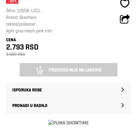
-30%
Šifra:
12058-LGCL
Brend:
Skechers
tekstil/poliester
light gray mesh pink trim
CENA
2.793 RSD
3.990 RSD
PROIZVOD NIJE NA LAGERU!
ISPORUKA ROBE
PRONAĐI U RADNJI