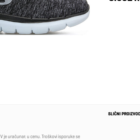
SLIČNI PROIZVO
-40%
V je uračunat u cenu. Troškovi isporuke se