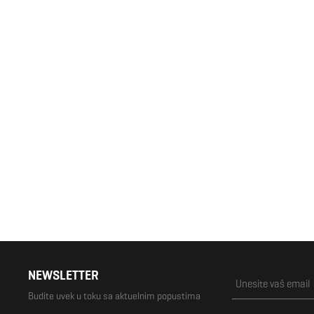
Ženske patike Skechers
3.992 RSD
4.990 RSD
NEWSLETTER
Budite uvek u toku sa aktuelnim popustima