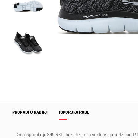
PRONAĐI U RADNJI
ISPORUKA ROBE
Cena isporuke je 399 RSD, bez obzira na vrednost porudžbine, PD