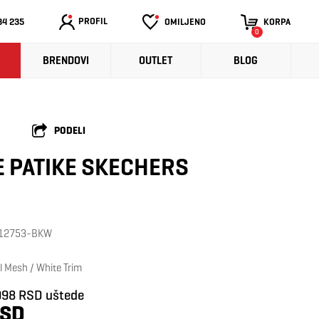
PROFIL
34 235
OMILJENO
KORPA
0
BRENDOVI
OUTLET
BLOG
PODELI
 PATIKE SKECHERS
: 12753-BKW
l Mesh / White Trim
998 RSD uštede
RSD