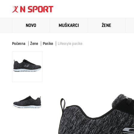
NOVO
MUŠKARCI
ŽENE
Početna
Žene
Patike
Lifestyle patike