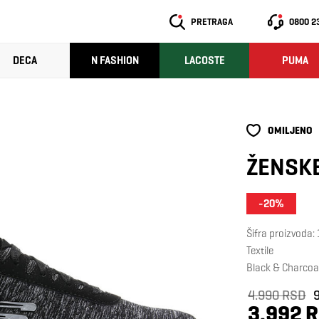
PRETRAGA
0800 2
DECA
N FASHION
LACOSTE
PUMA
OMILJENO
ŽENSKE
-20%
Šifra proizvoda
Textile
Black & Charcoa
4.990 RSD
3.992 