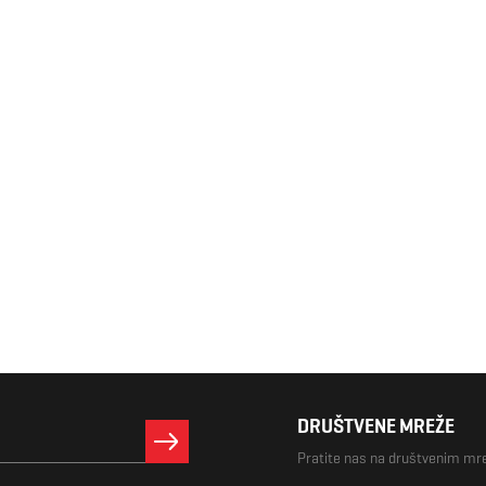
DRUŠTVENE MREŽE
Pratite nas na društvenim m