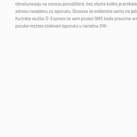
obračunavaju na osnovu porudžbine, bez obzira koliko je artikala 
adresu navedenu za isporuku. Dostava se evidentira samo na je
Kurirska služba D-Express će vam poslati SMS kada preuzme ar
poruke možete očekivati isporuku u naredna 24h