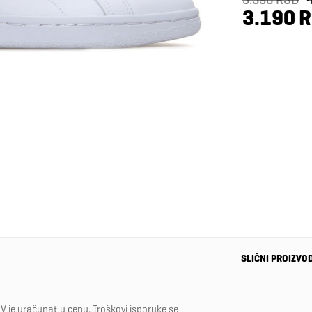
3.190 
SLIČNI PROIZVO
-40%
V je uračunat u cenu. Troškovi isporuke se