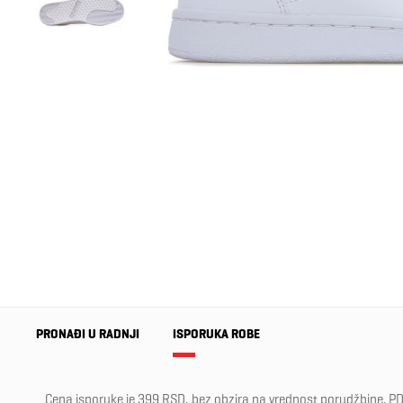
PRONAĐI U RADNJI
ISPORUKA ROBE
Cena isporuke je 399 RSD, bez obzira na vrednost porudžbine, PD