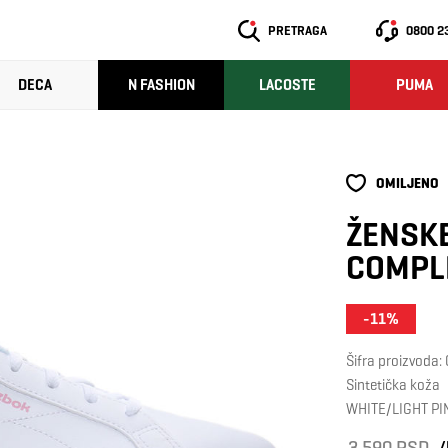
PRETRAGA
0800 2
DECA
N FASHION
LACOSTE
PUMA
OMILJENO
ŽENSKE
COMPL
-11%
Šifra proizvoda
Sintetička koža
WHITE/LIGHT PI
3.590 RSD