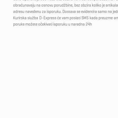
obračunavaju na osnovu porudžbine, bez obzira koliko je artikala 
adresu navedenu za isporuku. Dostava se evidentira samo na je
Kurirska služba D-Express će vam poslati SMS kada preuzme ar
poruke možete očekivati isporuku u naredna 24h