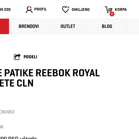
PROFIL
34 235
OMILJENO
KORPA
0
BRENDOVI
OUTLET
BLOG
PODELI
 PATIKE REEBOK ROYAL
ETE CLN
: CN0463
NK
400 RSD uštede