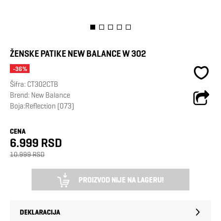
ŽENSKE PATIKE NEW BALANCE W 302
-36%
Šifra:
CT302CTB
Brend:
New Balance
Boja:Reflection (073)
CENA
6.999 RSD
10.999 RSD
PROIZVOD NIJE NA LAGERU!
DEKLARACIJA