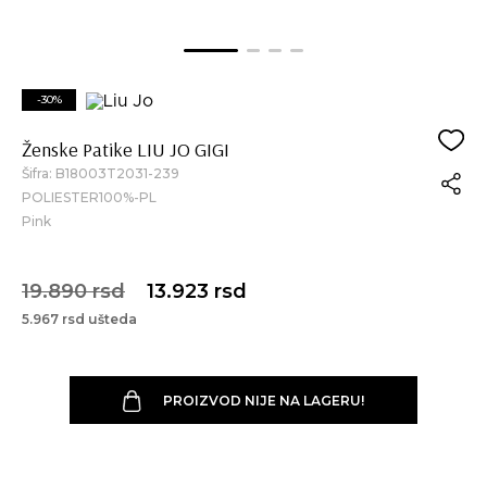
-30%
Ženske Patike LIU JO GIGI
Šifra:
B18003T2031-239
POLIESTER100%-PL
Pink
19.890 rsd
13.923 rsd
5.967 rsd ušteda
PROIZVOD NIJE NA LAGERU!