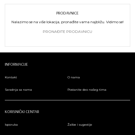
PRODAVNICE
Nalazimo se na više lokacija, pronađite vama najbližu. Vidimo se!
PRONAĐITE PRODAVNICU
INFORMACIJE
Kontakt
O nama
Saradnja sa nama
Postanite deo našeg tima
KORISNIČKI CENTAR
Isporuka
Žalbe i sugestije