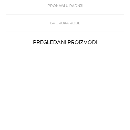
PRONAĐI U RADNJI
ISPORUKA ROBE
PREGLEDANI PROIZVODI
-30%
Ženske Patike LIU
JO GIGI
19.890
13.923
rsd
rsd