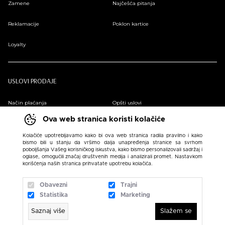
Zamene
Najčešća pitanja
Reklamacije
Poklon kartice
Loyalty
USLOVI PRODAJE
Način plaćanja
Opšti uslovi
Ova web stranica koristi kolačiće
Plaćanje na rate
Pravilnik o zaštiti podataka o ličnosti
Kolačiće upotrebljavamo kako bi ova web stranica radila pravilno i kako
bismo bili u stanju da vršimo dalja unapređenja stranice sa svrhom
Sindikalna prodaja
poboljšanja Vašeg korisničkog iskustva, kako bismo personalizovali sadržaj i
oglase, omogućili značaj društvenih medija i analizirali promet. Nastavkom
korišćenja naših stranica prihvatate upotrebu kolačića.
Obavezni
Trajni
Statistika
Marketing
Saznaj više
Slažem se