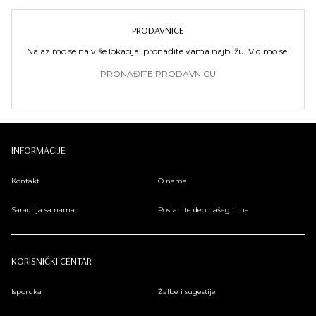
PRODAVNICE
Nalazimo se na više lokacija, pronađite vama najbližu. Vidimo se!
PRONAĐITE PRODAVNICU
INFORMACIJE
Kontakt
O nama
Saradnja sa nama
Postanite deo našeg tima
KORISNIČKI CENTAR
Isporuka
Žalbe i sugestije