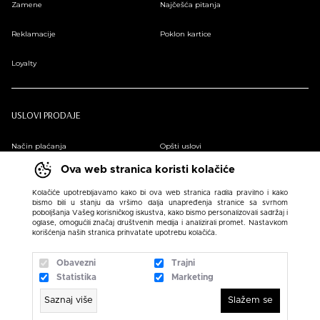
Zamene
Najčešća pitanja
Reklamacije
Poklon kartice
Loyalty
USLOVI PRODAJE
Način plaćanja
Opšti uslovi
Ova web stranica koristi kolačiće
Plaćanje na rate
Pravilnik o zaštiti podataka o ličnosti
Kolačiće upotrebljavamo kako bi ova web stranica radila pravilno i kako
bismo bili u stanju da vršimo dalja unapređenja stranice sa svrhom
Sindikalna prodaja
poboljšanja Vašeg korisničkog iskustva, kako bismo personalizovali sadržaj i
oglase, omogućili značaj društvenih medija i analizirali promet. Nastavkom
korišćenja naših stranica prihvatate upotrebu kolačića.
Obavezni
Trajni
Statistika
Marketing
Saznaj više
Slažem se