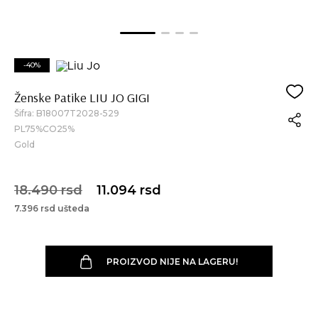
-40%
Ženske Patike LIU JO GIGI
Šifra:
B18007T2028-529
PL75%CO25%
Gold
18.490 rsd
11.094 rsd
7.396 rsd ušteda
PROIZVOD NIJE NA LAGERU!