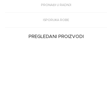
PRONAĐI U RADNJI
ISPORUKA ROBE
PREGLEDANI PROIZVODI
-40%
Ženske Patike LIU
JO GIGI
18.490
11.094 rsd
rsd