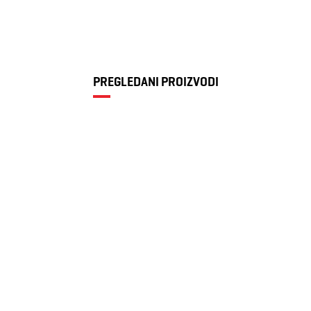
PREGLEDANI PROIZVODI
Ženske patike
Diadora Jace
2.099 RSD