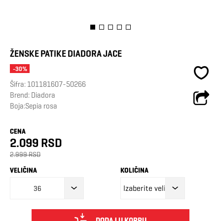
ŽENSKE PATIKE DIADORA JACE
-30%
Šifra:
101181607-50266
Brend:
Diadora
Boja:Sepia rosa
CENA
2.099 RSD
2.999 RSD
VELIČINA
KOLIČINA
36
DODAJ U KORPU