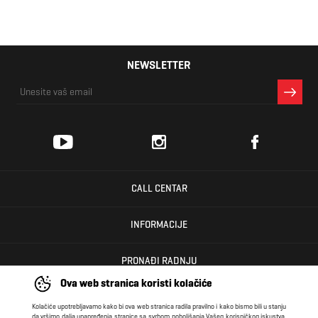
NEWSLETTER
CALL CENTAR
INFORMACIJE
PRONAĐI RADNJU
Ova web stranica koristi kolačiće
KORISNIČKI CENTAR
Kolačiće upotrebljavamo kako bi ova web stranica radila pravilno i kako bismo bili u stanju
da vršimo dalja unapređenja stranice sa svrhom poboljšanja Vašeg korisničkog iskustva,