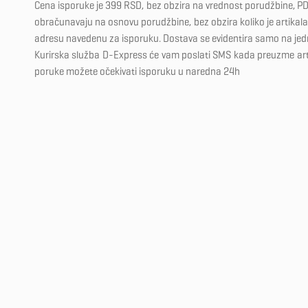
Cena isporuke je 399 RSD, bez obzira na vrednost porudžbine, PD
obračunavaju na osnovu porudžbine, bez obzira koliko je artikala 
adresu navedenu za isporuku. Dostava se evidentira samo na je
Kurirska služba D-Express će vam poslati SMS kada preuzme ar
poruke možete očekivati isporuku u naredna 24h