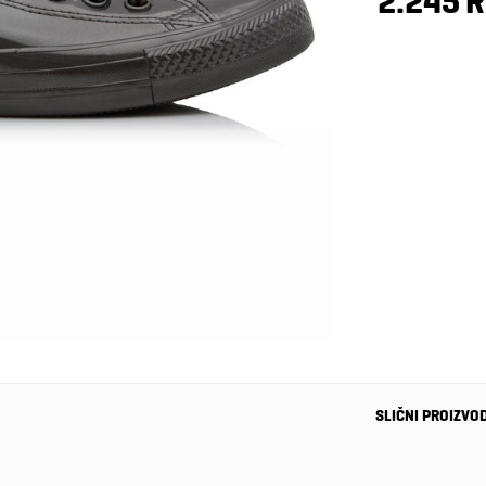
2.245 
SLIČNI PROIZVO
-40%