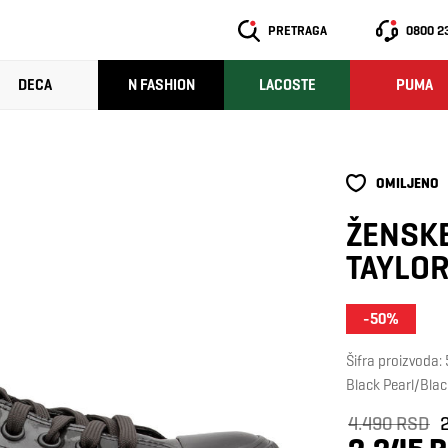
PRETRAGA
0800 2
DECA
N FASHION
LACOSTE
PUMA
OMILJENO
ŽENSKE
TAYLOR
-50%
Šifra proizvoda
Black Pearl/Blac
4.490 RSD