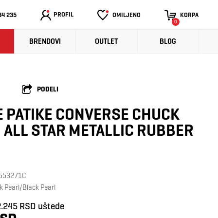
PROFIL
34 235
OMILJENO
KORPA
0
BRENDOVI
OUTLET
BLOG
PODELI
 PATIKE CONVERSE CHUCK
 ALL STAR METALLIC RUBBER
: 553271C
k Pearl/Black Pearl
2.245 RSD uštede