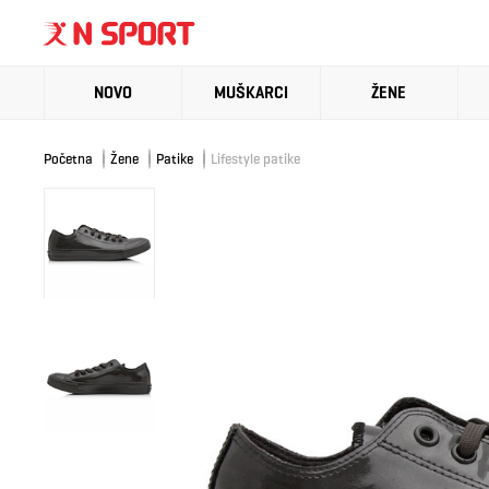
NOVO
MUŠKARCI
ŽENE
Početna
Žene
Patike
Lifestyle patike