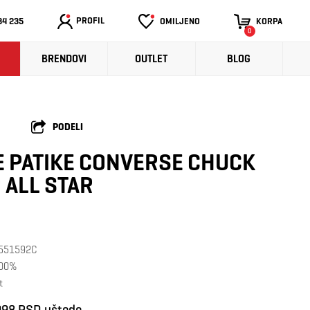
PROFIL
34 235
OMILJENO
KORPA
0
BRENDOVI
OUTLET
BLOG
PODELI
 PATIKE CONVERSE CHUCK
 ALL STAR
: 551592C
100%
t
998 RSD uštede