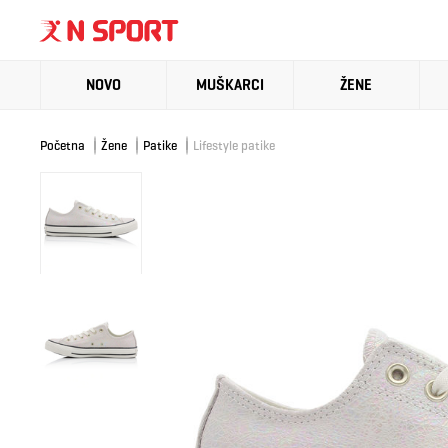
NOVO
MUŠKARCI
ŽENE
Početna
Žene
Patike
Lifestyle patike