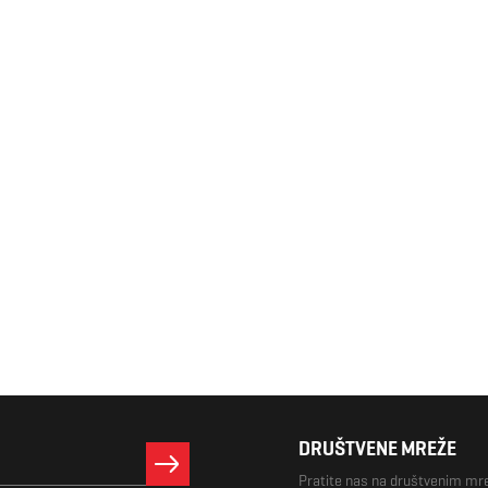
DRUŠTVENE MREŽE
Pratite nas na društvenim m