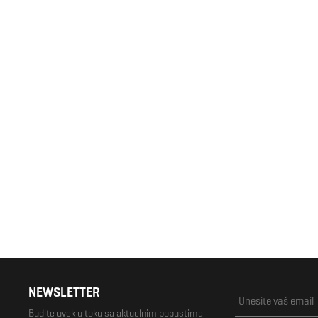
Ženske patike Converse Chuck Taylor
All Star
3.992 RSD
4.990 RSD
NEWSLETTER
Budite uvek u toku sa aktuelnim popustima