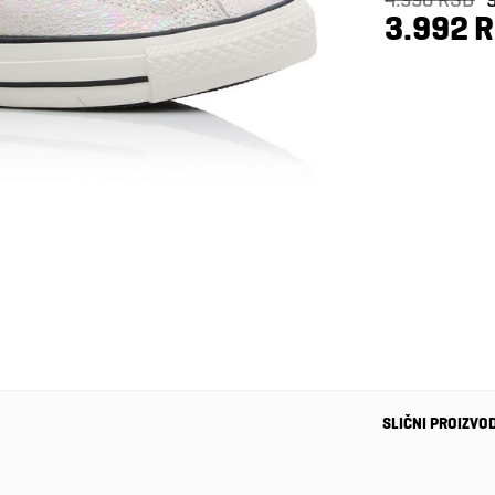
3.992 
SLIČNI PROIZVO
-40%