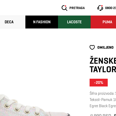
PRETRAGA
0800 2
DECA
N FASHION
LACOSTE
PUMA
OMILJENO
ŽENSKE
TAYLOR
-20%
Šifra proizvoda
Tekstil-Pamuk 
Egret Black Egre
4.990 RSD