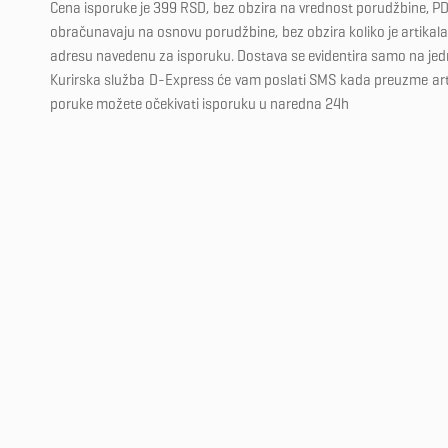
Cena isporuke je 399 RSD, bez obzira na vrednost porudžbine, PD
obračunavaju na osnovu porudžbine, bez obzira koliko je artikala 
adresu navedenu za isporuku. Dostava se evidentira samo na je
Kurirska služba D-Express će vam poslati SMS kada preuzme ar
poruke možete očekivati isporuku u naredna 24h