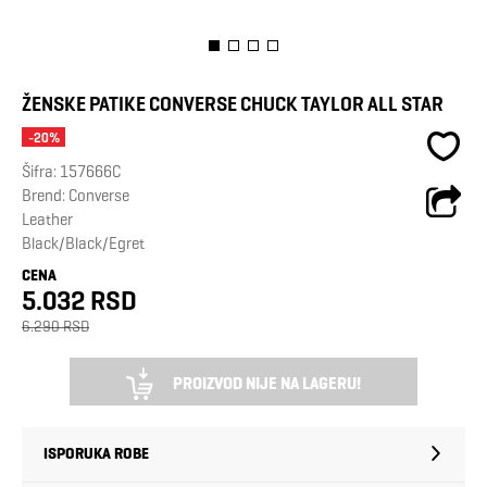
ŽENSKE PATIKE CONVERSE CHUCK TAYLOR ALL STAR
-20%
Šifra:
157666C
Brend:
Converse
Leather
Black/Black/Egret
CENA
5.032 RSD
6.290 RSD
PROIZVOD NIJE NA LAGERU!
ISPORUKA ROBE