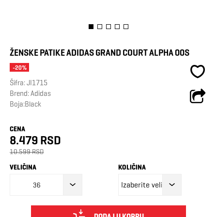
ŽENSKE PATIKE ADIDAS GRAND COURT ALPHA 00S
-20%
Šifra:
JI1715
Brend:
Adidas
Boja:Black
CENA
8.479 RSD
10.599 RSD
VELIČINA
KOLIČINA
36
DODAJ U KORPU