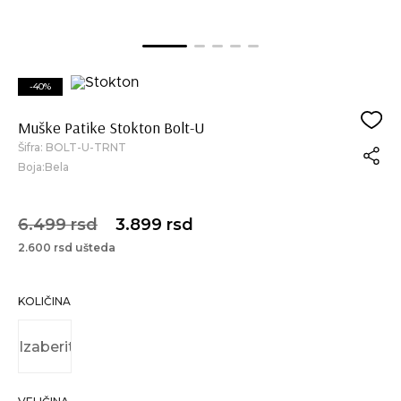
-40%
Muške Patike Stokton Bolt-U
Šifra:
BOLT-U-TRNT
Boja:Bela
6.499 rsd
3.899 rsd
2.600 rsd ušteda
KOLIČINA