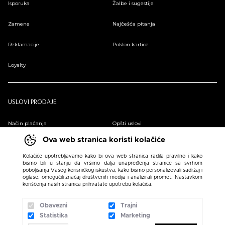
Isporuka
Žalbe i sugestije
Zamene
Najčešća pitanja
Reklamacije
Poklon kartice
Loyalty
USLOVI PRODAJE
Način plaćanja
Opšti uslovi
Ova web stranica koristi kolačiće
Plaćanje na rate
Pravilnik o zaštiti podataka o ličnosti
Kolačiće upotrebljavamo kako bi ova web stranica radila pravilno i kako
bismo bili u stanju da vršimo dalja unapređenja stranice sa svrhom
Sindikalna prodaja
poboljšanja Vašeg korisničkog iskustva, kako bismo personalizovali sadržaj i
oglase, omogućili značaj društvenih medija i analizirali promet. Nastavkom
korišćenja naših stranica prihvatate upotrebu kolačića.
Obavezni
Trajni
Statistika
Marketing