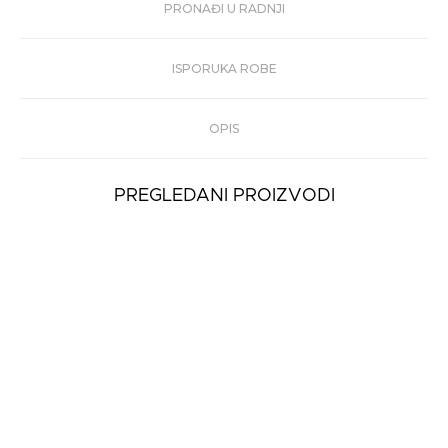
PRONAĐI U RADNJI
ISPORUKA ROBE
OPIS
PREGLEDANI PROIZVODI
Muške Patike
Stokton Bolt-U
3.899 rsd