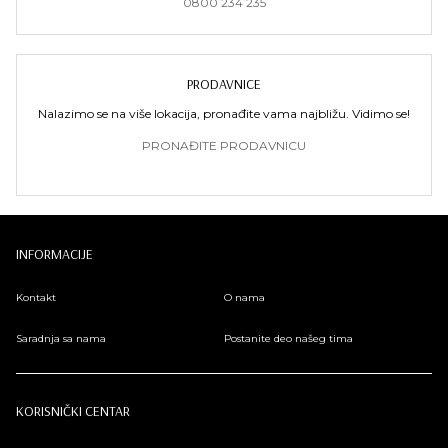
0800 234 235
PRODAVNICE
Nalazimo se na više lokacija, pronađite vama najbližu. Vidimo se!
PRONAĐITE PRODAVNICU
INFORMACIJE
Kontakt
O nama
Saradnja sa nama
Postanite deo našeg tima
KORISNIČKI CENTAR