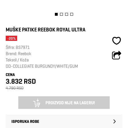
MUŠKE PATIKE REEBOK ROYAL ULTRA
-20%
Šifra:
BS7971
Brend:
Reebok
Tekstil / Koža
OD-COLLEGIATE BURGUNDY/WHITE/GUM
CENA
3.832 RSD
4.790 RSD
PROIZVOD NIJE NA LAGERU!
ISPORUKA ROBE