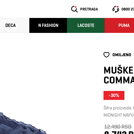
PRETRAGA
0800 2
DECA
N FASHION
LACOSTE
PUMA
OMILJENO
MUŠKE 
COMMA
-30%
Šifra proizvoda
MIDNIGHT NAVY
12.490 RSD