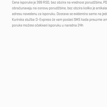
Cena isporuke je 399 RSD, bez obzira na vrednost porudžbine, PD
obračunavaju na osnovu porudžbine, bez obzira koliko je artikala 
adresu navedenu za isporuku. Dostava se evidentira samo na je
Kurirska služba D-Express će vam poslati SMS kada preuzme ar
poruke možete očekivati isporuku u naredna 24h