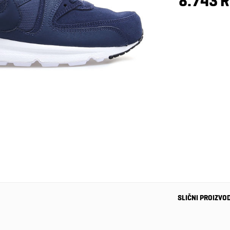
8.743 
SLIČNI PROIZVO
-20%