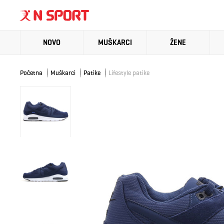
NOVO
MUŠKARCI
ŽENE
Početna
Muškarci
Patike
Lifestyle patike