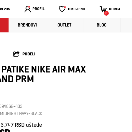
PROFIL
34 235
OMILJENO
KORPA
0
BRENDOVI
OUTLET
BLOG
PODELI
PATIKE NIKE AIR MAX
ND PRM
: 694862-403
/MIDNIGHT NAVY-BLACK
3.747 RSD uštede