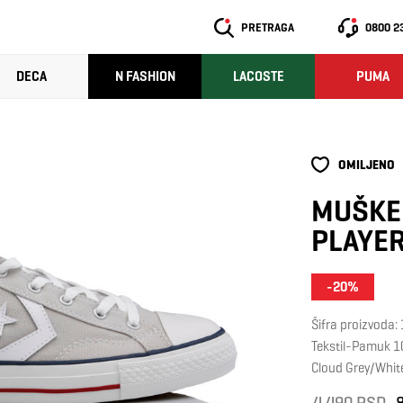
PRETRAGA
0800 2
DECA
N FASHION
LACOSTE
PUMA
OMILJENO
MUŠKE 
PLAYE
-20%
Šifra proizvoda
Tekstil-Pamuk 
Cloud Grey/Whit
4.490 RSD