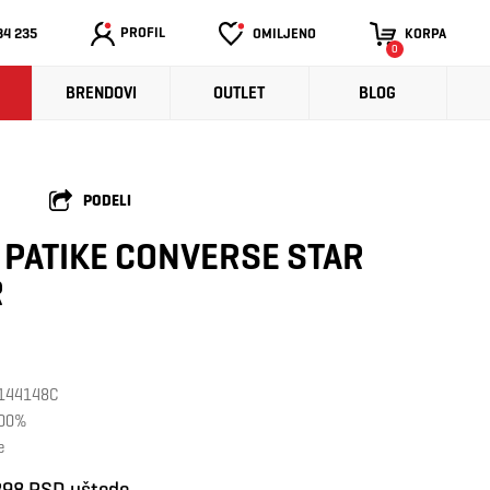
PROFIL
34 235
OMILJENO
KORPA
0
BRENDOVI
OUTLET
BLOG
PODELI
PATIKE CONVERSE STAR
R
: 144148C
100%
e
898 RSD uštede