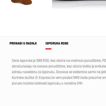
PRONAĐI U RADNJI
ISPORUKA ROBE
Cena isporuke je 399 RSD, bez obzira na vrednost porudžbine, PD
obračunavaju na osnovu porudžbine, bez obzira koliko je artikala 
adresu navedenu za isporuku. Dostava se evidentira samo na je
Kurirska služba D-Express će vam poslati SMS kada preuzme ar
poruke možete očekivati isporuku u naredna 24h