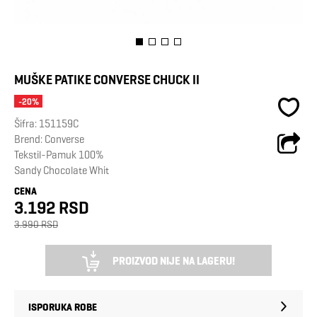
MUŠKE PATIKE CONVERSE CHUCK II
-20%
Šifra:
151159C
Brend:
Converse
Tekstil-Pamuk 100%
Sandy Chocolate Whit
CENA
3.192 RSD
3.990 RSD
PROIZVOD NIJE NA LAGERU!
ISPORUKA ROBE