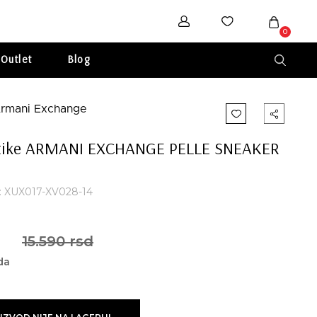
0
Outlet
Blog
tike ARMANI EXCHANGE PELLE SNEAKER
a: XUX017-XV028-14
d
15.590 rsd
da