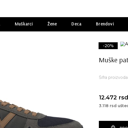
a
Muškarci
Žene
Deca
Brendovi
-20%
Muške pa
Šifra proizvod
12.472 rs
3.118 rsd ušte