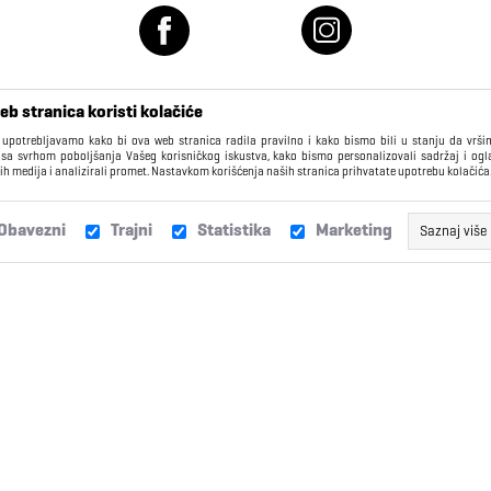
eb stranica koristi kolačiće
 upotrebljavamo kako bi ova web stranica radila pravilno i kako bismo bili u stanju da vrš
 sa svrhom poboljšanja Vašeg korisničkog iskustva, kako bismo personalizovali sadržaj i ogl
ih medija i analizirali promet. Nastavkom korišćenja naših stranica prihvatate upotrebu kolačića
KORISNIČKI CENTAR
Obavezni
Trajni
Statistika
Marketing
Saznaj više
Isporuka
Žalbe i sugestije
Ovi kolačići obično imaju datum isteka daleko u budućnosti i kao ta
Vašem pretraživaču, dok ne isteknu, ili dok ih ručno ne izbrišete. K
Zamene
Najčešća pitanja
kolačiće za funkcionalnosti kao što su “Ostanite prijavljeni”,
olakšava pristup kao registrovanom korisniku. Takođe, koristimo t
kako bismo bolje razumeli navike korisnika, da možemo da p
Reklamacije
Poklon kartice
stranicu prema Vašim navikama. Ova informacija je anonimn
individualne podatke korisnika.
Loyalty