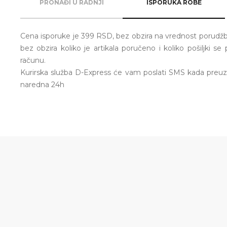
PRONAĐI U RADNJI
ISPORUKA ROBE
Cena isporuke je 399 RSD, bez obzira na vrednost porudžb
bez obzira koliko je artikala poručeno i koliko pošiljki
računu.
Kurirska služba D-Express će vam poslati SMS kada preu
naredna 24h
-20%