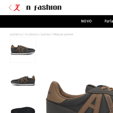
NOVO
Furl
početna
/
muškarci
/
patike
/
lifestyle patike