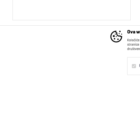
Ova w
Kolačiće
stranice
društven
INFORMACIJE
Kontakt
O nama
Obavezni
Trajni
Saradnja sa nama
Postanite deo našeg
Statistika
tima
Marketing