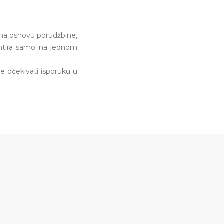
 na osnovu porudžbine,
dentira samo na jednom
 očekivati isporuku u