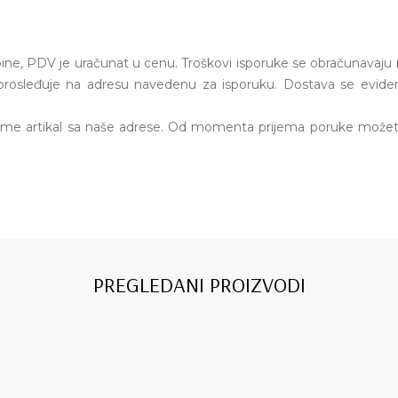
ine, PDV je uračunat u cenu. Troškovi isporuke se obračunavaju
 se prosleđuje na adresu navedenu za isporuku. Dostava se evi
zme artikal sa naše adrese. Od momenta prijema poruke možete
PREGLEDANI PROIZVODI