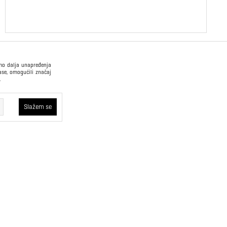
imo dalja unapređenja
ase, omogućili značaj
.
USLOVI PRODAJE
Slažem se
Način plaćanja
Opšti uslovi
kvi će ostati u
oristimo trajne
Plaćanje na rate
Pravilnik o zaštiti
 što korisniku
podataka o ličnosti
rajne kolačiće
oboljšamo web
Sindikalna prodaja
a – ne vidimo
N SPORT 2026 created by
Enetel Solutions