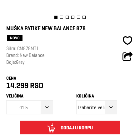
MUŠKA PATIKE NEW BALANCE 878
NOVO
Šifra:
CM878MT1
Brend:
New Balance
Boja:Grey
CENA
14.299 RSD
VELIČINA
KOLIČINA
41.5
DODAJ U KORPU